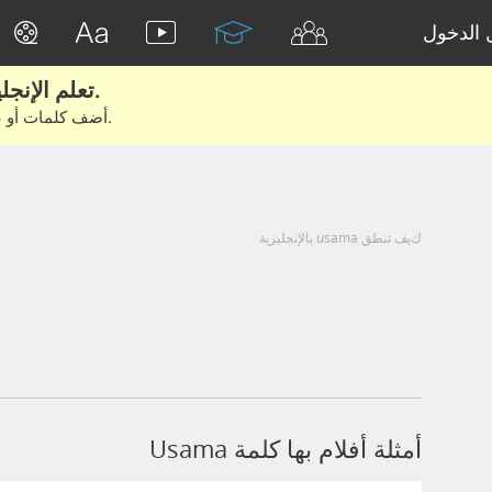
الدخول
تعلم الإنجليزية الحقيقية من الأفلام والكتب.
أضف كلمات أو عبارات للتعلم والتدريب مع متعلمين آخرين.
كيف تنطق usama بالإنجليزية
أمثلة أفلام بها كلمة Usama