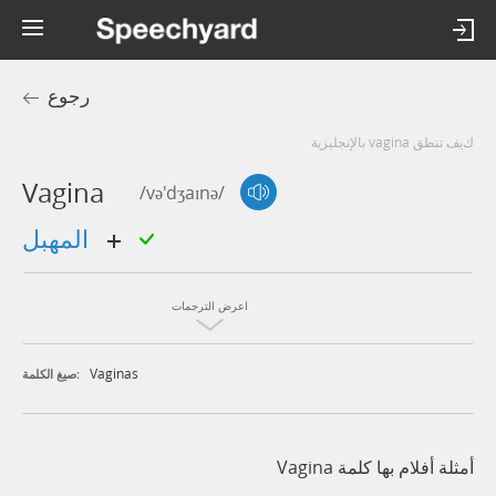
رجوع
كيف تنطق vagina بالإنجليزية
Vagina
/və'dʒaɪnə/
المهبل
اعرض الترجمات
Vaginas
صيغ الكلمة:
أمثلة أفلام بها كلمة Vagina