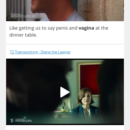
Like
getting
us
to
say
penis
and
vagina
at
the
dinner
table
.
T2 Trainspotting - Diane the Lawyer