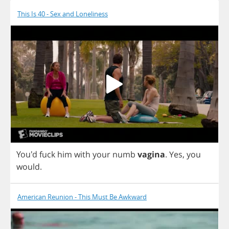
This Is 40 - Sex and Loneliness
You'd
fuck
him
with
your
numb
vagina
.
Yes
,
you
would
.
American Reunion - This Must Be Awkward