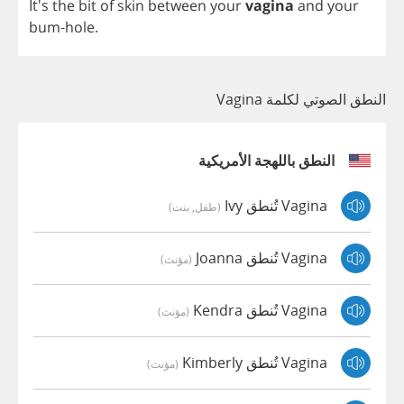
It's
the
bit
of
skin
between
your
vagina
and
your
bum
-
hole
.
النطق الصوتي لكلمة Vagina
النطق باللهجة الأمريكية
Vagina تُنطق Ivy
(طفل, بنت)
Vagina تُنطق Joanna
(مؤنث)
Vagina تُنطق Kendra
(مؤنث)
Vagina تُنطق Kimberly
(مؤنث)