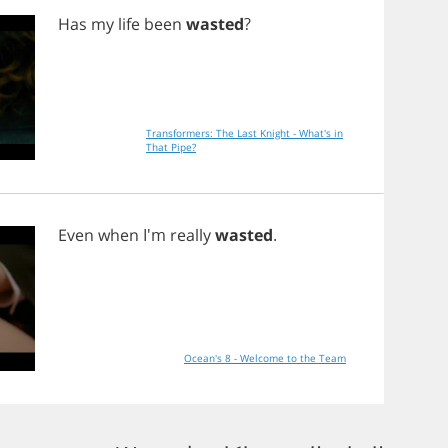
Has
my
life
been
wasted
?
Transformers: The Last Knight - What's in
That Pipe?
Even
when
I'm
really
wasted
.
Ocean's 8 - Welcome to the Team