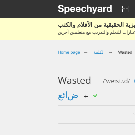
Home page
الكلمة
Wasted
Wasted
/'weɪstʌd/
ضائع