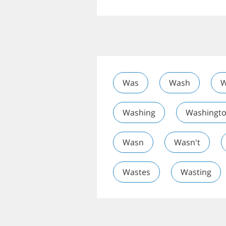
Was
Wash
W
Washing
Washingt
Wasn
Wasn't
Wastes
Wasting