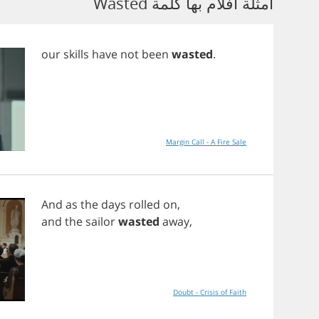
أمثلة أفلام بها كلمة Wasted
our
skills
have
not
been
wasted
.
Margin Call - A Fire Sale
And
as
the
days
rolled
on
,
and
the
sailor
wasted
away
,
Doubt - Crisis of Faith