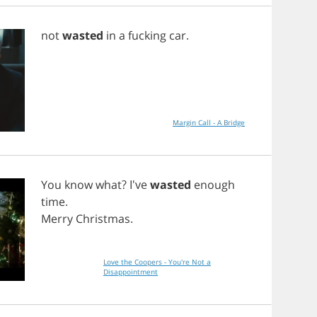
not
wasted
in
a
fucking
car
.
Margin Call - A Bridge
You
know
what
? I've
wasted
enough
time
.
Merry
Christmas
.
Love the Coopers - You're Not a
Disappointment