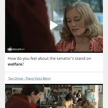
How
do
you
feel
about
the
senator's
stand
on
welfare
?
Taxi Driver - Travis Visits Betsy