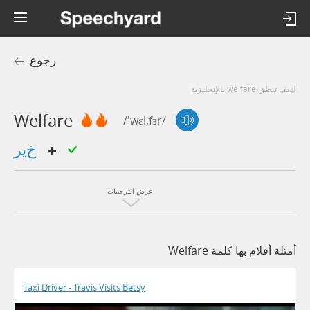
رجوع
كيف تنطق welfare بالإنجليزية
Welfare
/'wɛl,fɜr/
خير
اعرض الترجمات
أمثلة أفلام بها كلمة Welfare
Taxi Driver - Travis Visits Betsy