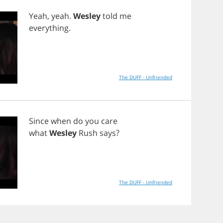
Yeah
,
yeah
.
Wesley
told
me
everything
.
The DUFF - Unfriended
Since
when
do
you
care
what
Wesley
Rush
says
?
The DUFF - Unfriended