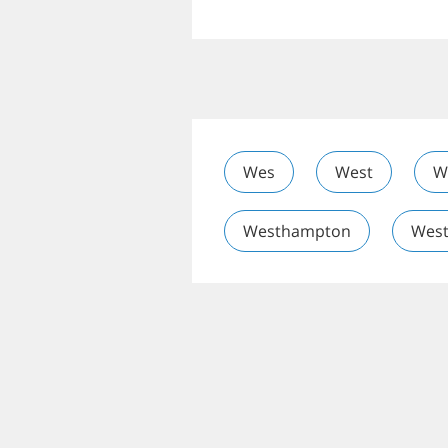
Wes
West
W
Westhampton
Wes