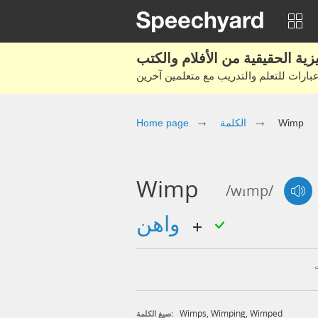
Wimp
الكلمة
Home page
Wimp
/wɪmp/
واهن
Wimps
,
Wimping
,
Wimped
صيغ الكلمة: