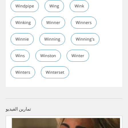
Windpipe
Wing
Wink
Winking
Winner
Winners
Winnie
Winning
Winning's
Wins
Winston
Winter
Winters
Winterset
تمارين الفيديو