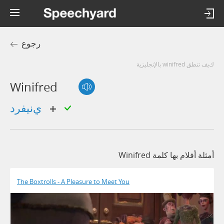
رجوع
كيف تنطق winifred بالإنجليزية
Winifred
ينيفرد
أمثلة أفلام بها كلمة Winifred
The Boxtrolls - A Pleasure to Meet You