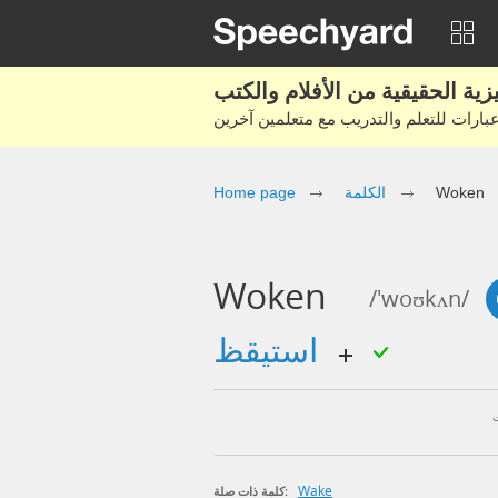
Woken
الكلمة
Home page
Woken
/'woʊkʌn/
استيقظ
Wake
كلمة ذات صلة: