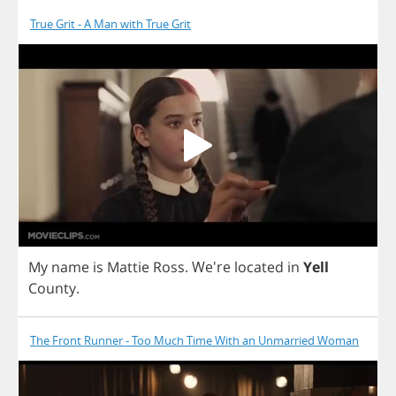
True Grit - A Man with True Grit
My
name
is
Mattie
Ross
.
We're
located
in
Yell
County
.
The Front Runner - Too Much Time With an Unmarried Woman