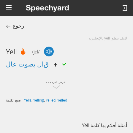
رجوع
كيف تنطق yell بالإنجليزية
Yell
/jɛl/
قال بصوت عال
اعرض الترجمات
Yells
,
Yelling
,
Yelled
,
Yelled
صيغ الكلمة:
أمثلة أفلام بها كلمة Yell