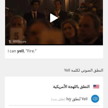
I
can
yell
, "
Fire
."
النطق الصوتي لكلمة Yell
النطق باللهجة الأمريكية
Yell تُنطق Ivy
(طفل, بنت)