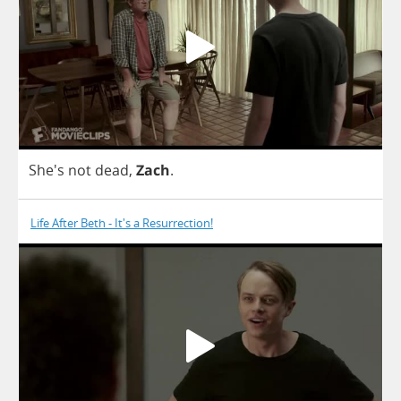
She's
not
dead
,
Zach
.
Life After Beth - It's a Resurrection!