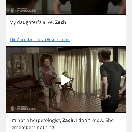
My
daughter's
alive
,
Zach
.
Life After Beth - It's a Resurrection!
I'm
not
a
herpetologist
,
Zach
.
I
don't
know
.
She
remembers
nothing
.