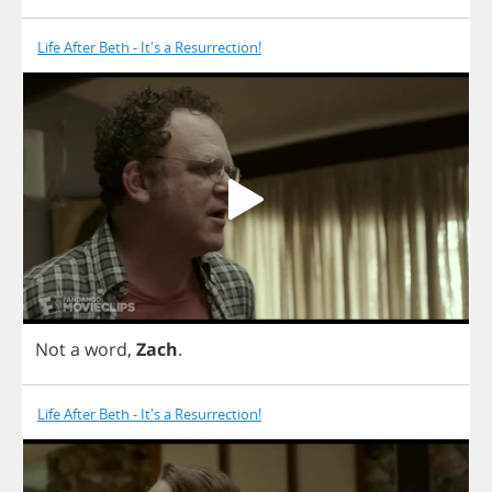
Life After Beth - It's a Resurrection!
Not
a
word
,
Zach
.
Life After Beth - It's a Resurrection!