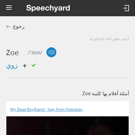
رجوع
كيف تنطق zoe بالإنجليزية
Zoe
/'zoʊi/
زوي
أمثلة أفلام بها كلمة Zoe
My Dead Boyfriend - Joey from Hoboken