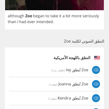
although
Zoe
began
to
take
it
a
bit
more
seriously
than
I
had
ever
intended
.
النطق الصوتي لكلمة Zoe
النطق باللهجة الأمريكية
Zoe تُنطق Ivy
(طفل, بنت)
Zoe تُنطق Joanna
(مؤنث)
Zoe تُنطق Kendra
(مؤنث)