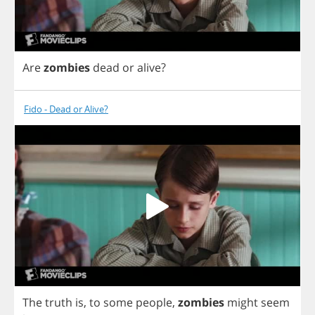
Are
zombies
dead
or
alive
?
Fido - Dead or Alive?
The
truth
is
,
to
some
people
,
zombies
might
seem