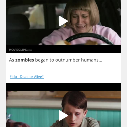
As
zombies
began
to
outnumber
humans
...
Fido - Dead or Alive?