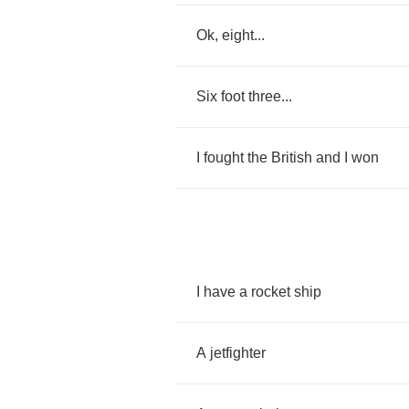
Ok
,
eight
...
Six
foot
three
...
I
fought
the
British
and
I
won
I
have
a
rocket
ship
A
jetfighter