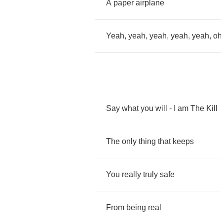
A
paper
airplane
Yeah
,
yeah
,
yeah
,
yeah
,
yeah
,
o
Say
what
you
will
-
I
am
The
Kill
The
only
thing
that
keeps
You
really
truly
safe
From
being
real