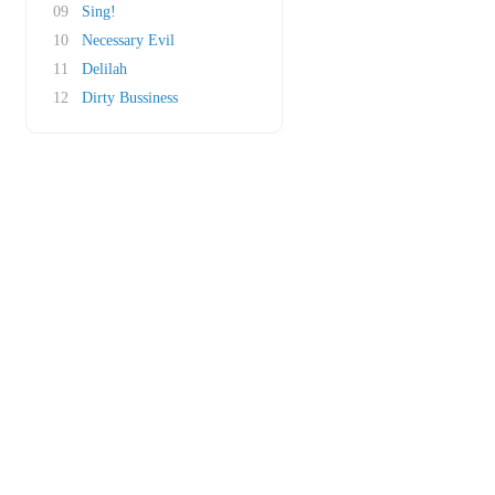
09
Sing!
10
Necessary Evil
11
Delilah
12
Dirty Bussiness