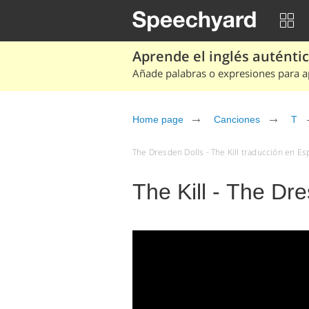
Aprende el inglés auténtico
Añade palabras o expresiones para ap
Home page
Canciones
T
The Dresden Dolls - The Kill traducción en Esp
The Kill - The Dr