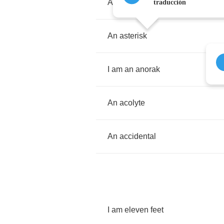
An
antichrist
traducción
An
asterisk
I
am
an
anorak
An
acolyte
An
accidental
I
am
eleven
feet