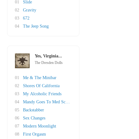
01
Slide
02
Gravity
03
672
04
The Jeep Song
Yes, Virginia...
The Dresden Dolls
01
Me & The Minibar
02
Shores Of California
03
My Alcoholic Friends
04
Mandy Goes To Med School
05
Backstabber
06
Sex Changes
07
Modern Moonlight
08
First Orgasm