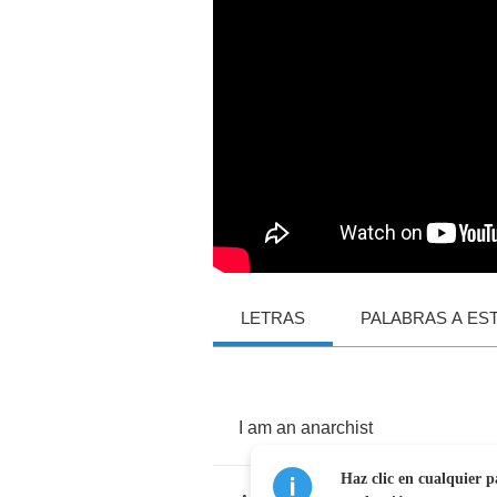
LETRAS
PALABRAS A ES
I
am
an
anarchist
Haz clic en cualquier p