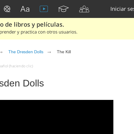
Iniciar s
 de libros y películas.
render y practica con otros usuarios.
The Dresden Dolls
The Kill
añol (haciendo clic)
esden Dolls