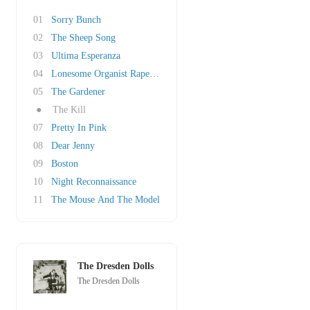
01
Sorry Bunch
02
The Sheep Song
03
Ultima Esperanza
04
Lonesome Organist Rapes Page Turner
05
The Gardener
●
The Kill
07
Pretty In Pink
08
Dear Jenny
09
Boston
10
Night Reconnaissance
11
The Mouse And The Model
The Dresden Dolls
The Dresden Dolls