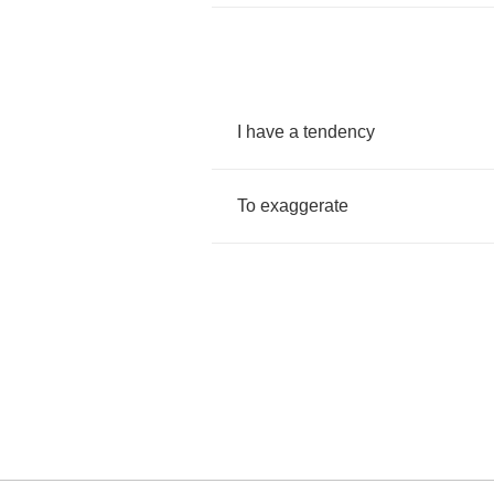
I
have
a
tendency
To
exaggerate