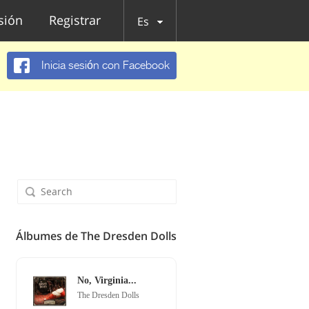
esión
Registrar
Es
Inicia sesión con Facebook
Álbumes de The Dresden Dolls
No, Virginia...
The Dresden Dolls