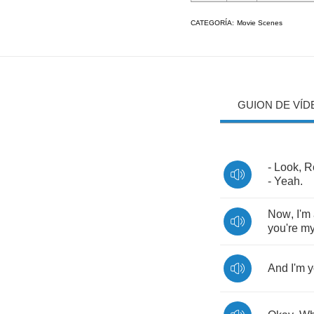
CATEGORÍA:
Movie Scenes
GUION DE VÍD
-
Look
,
R
-
Yeah
.
Now
,
I'm
you're
m
And
I'm
y