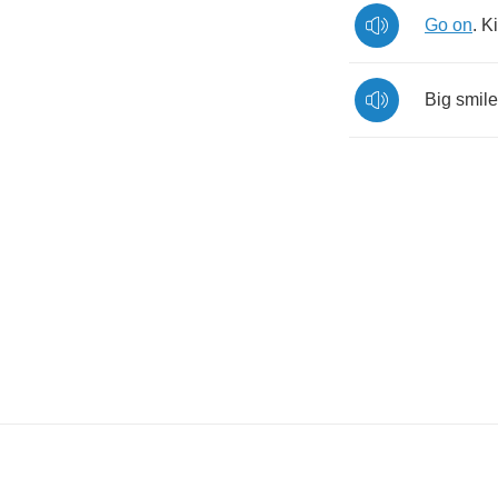
Go
on
.
K
Big
smile