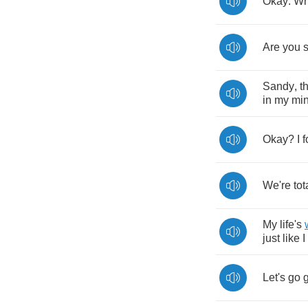
Okay
.
Wh
Are
you
Sandy
,
t
in
my
mi
Okay
?
I
f
We're
tot
My
life's
just
like
I
Let's
go