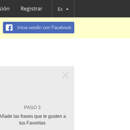
esión
Registrar
Es
Inicia sesión con Facebook
PASO 3
Añade las frases que te gusten a
tus Favoritas