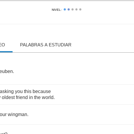
NIVEL:
EO
PALABRAS A ESTUDIAR
euben
.
asking
you
this
because
y
oldest
friend
in
the
world
.
our
wingman
.