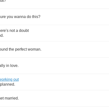
at
?
sure
you
wanna
do
this
?
here's
not
a
doubt
nd
.
ound
the
perfect
woman
.
ally
in
love
.
working
out
planned
.
get
married
.