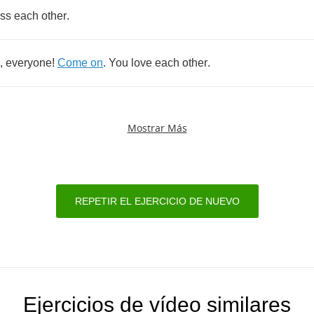
iss
each
other
.
,
everyone
!
Come
on
.
You
love
each
other
.
Mostrar Más
REPETIR EL EJERCICIO DE NUEVO
Ejercicios de vídeo similares