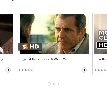
ng
Edge of Darkness - A Wise Man
Into th