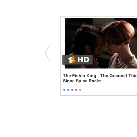
's Ghost
The Fisher King - The Greatest Thi
Since Spice Racks