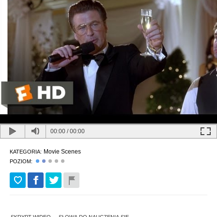
00:00
/
00:00
Movie Scenes
KATEGORIA:
POZIOM: