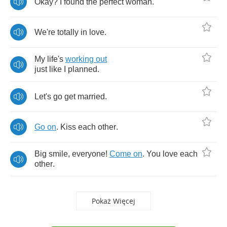
Okay
?
I
found
the
perfect
woman
.
We're
totally
in
love
.
My
life's
working
out
just
like
I
planned
.
Let's
go
get
married
.
Go
on
.
Kiss
each
other
.
Big
smile
,
everyone
!
Come
on
.
You
love
each
other
.
Pokaż Więcej