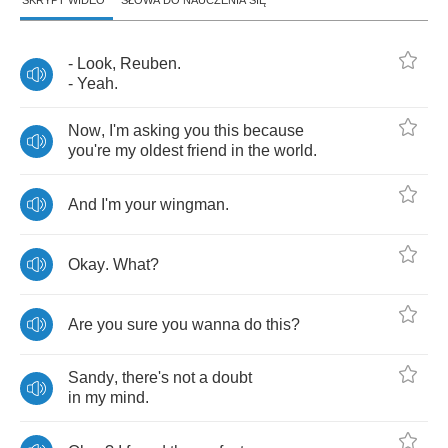
SKRYPT WIDEO
SŁOWA DO NAUCZENIA SIĘ
-
Look
,
Reuben
.
-
Yeah
.
Now
,
I'm
asking
you
this
because
you're
my
oldest
friend
in
the
world
.
And
I'm
your
wingman
.
Okay
.
What
?
Are
you
sure
you
wanna
do
this
?
Sandy
,
there's
not
a
doubt
in
my
mind
.