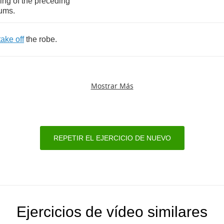
ing
of
the
preceding
ums
.
take
off
the
robe
.
Mostrar Más
REPETIR EL EJERCICIO DE NUEVO
Ejercicios de vídeo similares