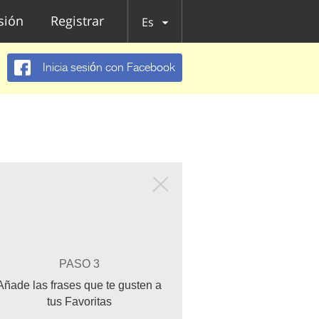
esión
Registrar
Es
Inicia sesión con Facebook
PASO 3
Añade las frases que te gusten a
tus Favoritas