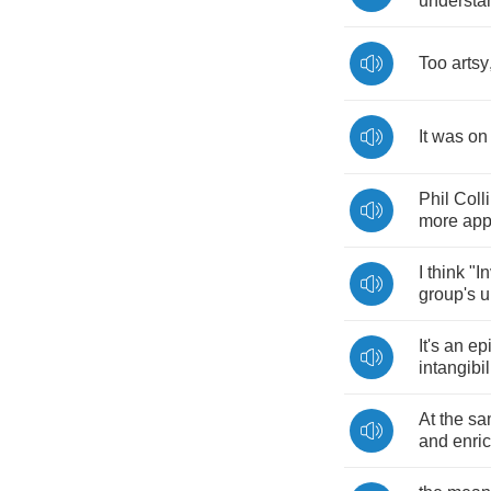
understa
Too
artsy
It
was
on
Phil
Colli
more
app
I
think
"
In
group's
u
It's
an
ep
intangibil
At
the
sa
and
enri