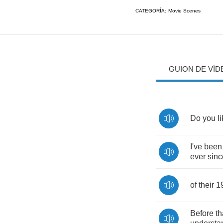
CATEGORÍA:
Movie Scenes
GUION DE VÍD
Do
you
l
I've
been
ever
sinc
of
their
1
Before
th