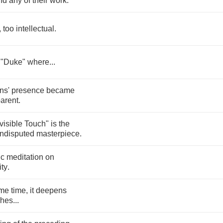
nd
any
of
their
work
.
,
too
intellectual
.
"
Duke
"
where
...
ns'
presence
became
arent
.
visible
Touch
"
is
the
ndisputed
masterpiece
.
ic
meditation
on
ity
.
me
time
,
it
deepens
ches
...