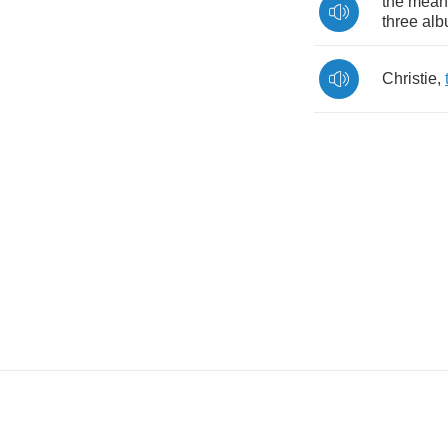
the
mean
three
alb
Christie
,