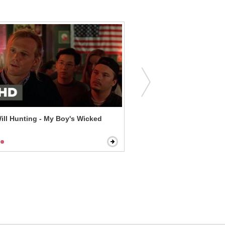
ll Hunting - My Boy's Wicked
Top Gun - Arrogant Pilot