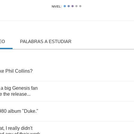
NIVEL:
EO
PALABRAS A ESTUDIAR
ike
Phil
Collins
?
a
big
Genesis
fan
e
the
release
...
980
album
"
Duke
."
at
,
I
really
didn't