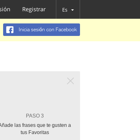
esión
Registrar
Es
Inicia sesión con Facebook
PASO 3
Añade las frases que te gusten a
tus Favoritas