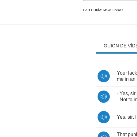
CATEGORÍA:
Movie Scenes
GUION DE VÍD
Your
lack
me
in
an
-
Yes
,
sir
-
Not
to
m
Yes
,
sir
,
I
That
pun