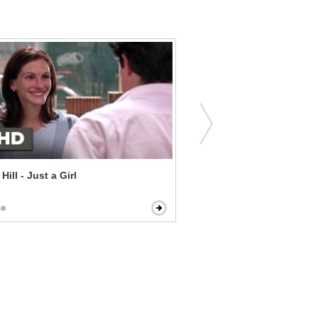
Hill - Just a Girl
In the Heat of the Night - 
Tibbs