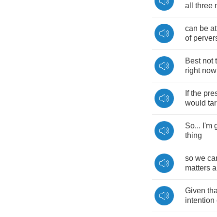
all
three
can
be
at
of
perver
Best
not
right
now
If
the
pre
would
ta
So
...
I'm
thing
so
we
ca
matters
a
Given
tha
intention