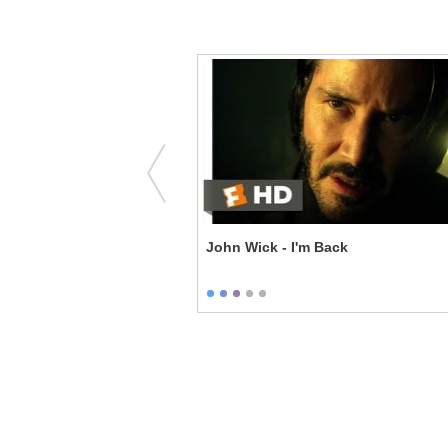
ld I Know My Wife's
John Wick - I'm Back