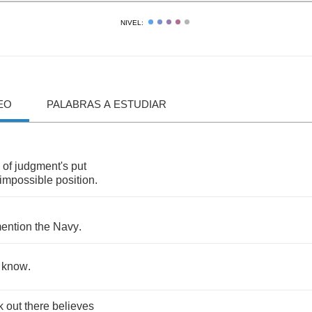
NIVEL:
EO
PALABRAS A ESTUDIAR
of
judgment's
put
impossible
position
.
.
ention
the
Navy
.
know
.
k
out
there
believes