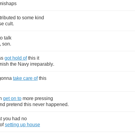
mishaps
tributed
to
some
kind
se
cult
.
to
talk
,
son
.
ss
got
hold
of
this
it
rnish
the
Navy
irreparably
.
gonna
take
care
of
this
n
get
on
to
more
pressing
nd
pretend
this
never
happened
.
t
you
had
no
of
setting
up
house