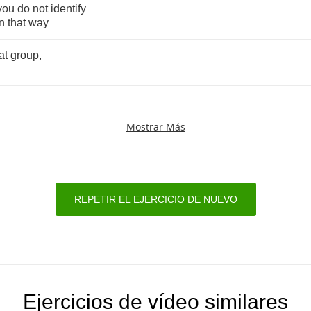
you
do
not
identify
in
that
way
at
group
,
Mostrar Más
REPETIR EL EJERCICIO DE NUEVO
Ejercicios de vídeo similares