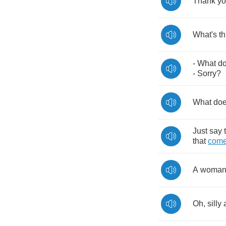
Thank
y
What's
th
-
What
d
-
Sorry
?
What
do
Just
say
that
com
A
woma
Oh
,
silly