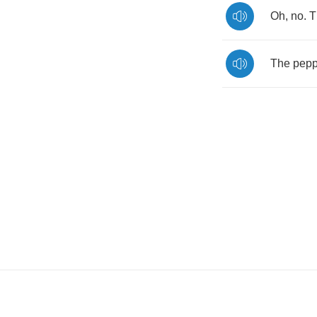
Oh
,
no
.
T
The
pepp