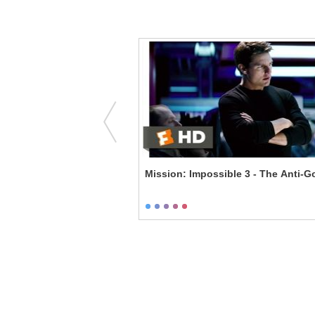
eal
Mission: Impossible 3 - The Anti-G