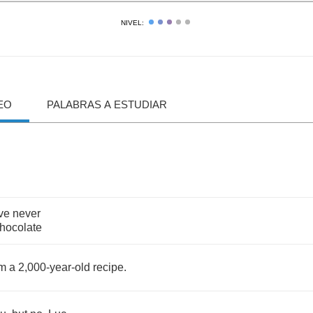
NIVEL:
EO
PALABRAS A ESTUDIAR
ve
never
hocolate
om
a
2,000-
year
-
old
recipe
.