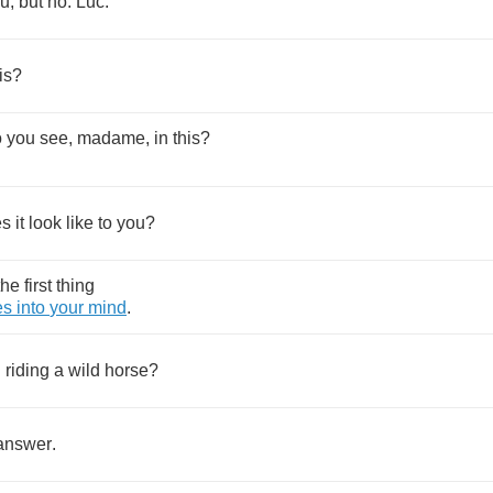
ou
,
but
no
.
Luc
.
is
?
o
you
see
,
madame
,
in
this
?
es
it
look
like
to
you
?
the
first
thing
es
into
your
mind
.
n
riding
a
wild
horse
?
answer
.