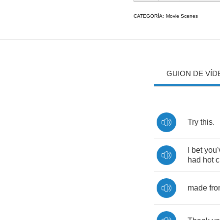
CATEGORÍA:
Movie Scenes
GUION DE VÍD
Try
this
.
I
bet
you'
had
hot
c
made
fr