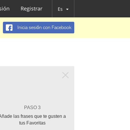
esión
Registrar
Es
Inicia sesión con Facebook
PASO 3
Añade las frases que te gusten a
tus Favoritas