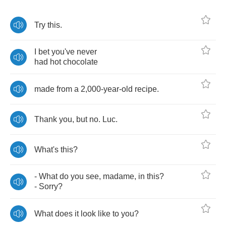
Try
this
.
I
bet
you've
never
had
hot
chocolate
made
from
a
2,000-
year
-
old
recipe
.
Thank
you
,
but
no
.
Luc
.
What's
this
?
-
What
do
you
see
,
madame
,
in
this
?
-
Sorry
?
What
does
it
look
like
to
you
?