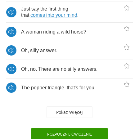
Just
say
the
first
thing
that
comes
into
your
mind
.
A
woman
riding
a
wild
horse
?
Oh
,
silly
answer
.
Oh
,
no
.
There
are
no
silly
answers
.
The
pepper
triangle
,
that's
for
you
.
Pokaż Więcej
ROZPOCZNIJ ĆWICZENIE