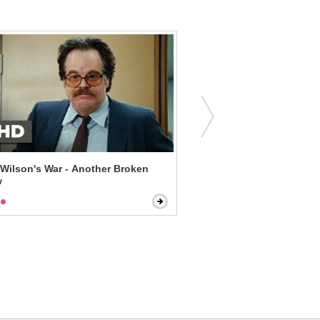
 Wilson's War - Another Broken
In Good Company - Synch
w
Synergize