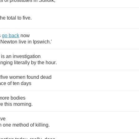
gs
of
prostitutes
in
Suffolk
,
the
total
to
five
.
s
go
back
now
Newton
live
in
Ipswich
.
'
is
an
investigation
nging
literally
by
the
hour
.
five
women
found
dead
ace
of
ten
days
more
bodies
re
this
morning
.
ave
n
one
method
of
killing
.