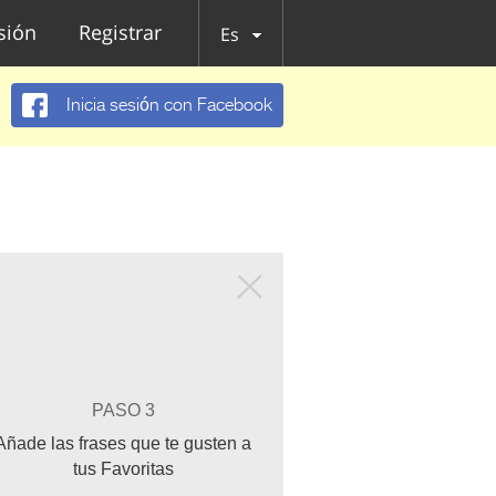
esión
Registrar
Es
Inicia sesión con Facebook
PASO 3
Añade las frases que te gusten a
tus Favoritas