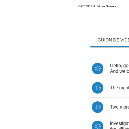
CATEGORÍA:
Movie Scenes
GUION DE VÍD
Hello
,
go
And
wel
The
nigh
Two
mor
investiga