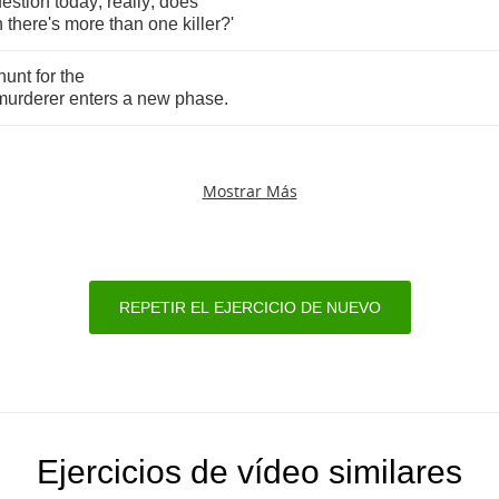
estion
today
,
really
,
does
n
there's
more
than
one
killer
?
'
hunt
for
the
murderer
enters
a
new
phase
.
Mostrar Más
REPETIR EL EJERCICIO DE NUEVO
Ejercicios de vídeo similares