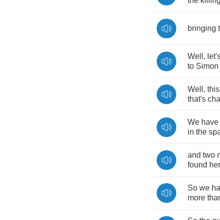
the
killin
bringing
Well
,
let'
to
Simon
Well
,
this
that's
cha
We
have
in
the
sp
and
two
found
he
So
we
h
more
tha