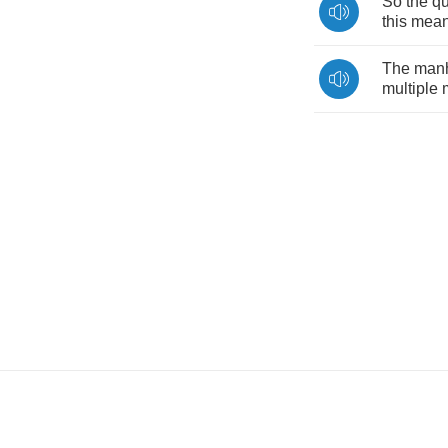
So
the
qu
this
mea
The
man
multiple