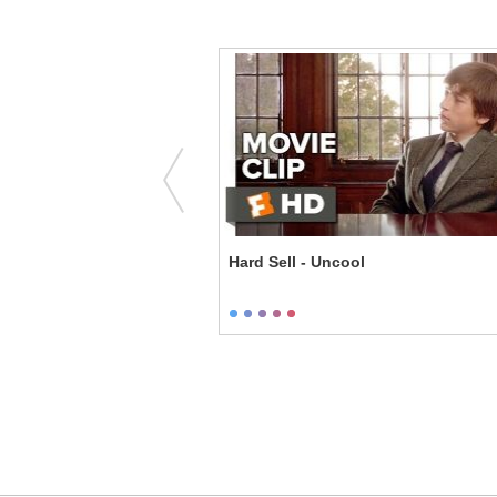
Newt Scene
Hard Sell - Uncool