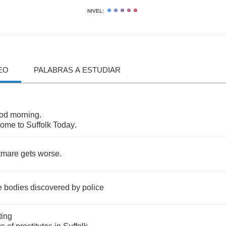
NIVEL:
EO
PALABRAS A ESTUDIAR
od
morning
.
come
to
Suffolk
Today
.
tmare
gets
worse
.
e
bodies
discovered
by
police
ting