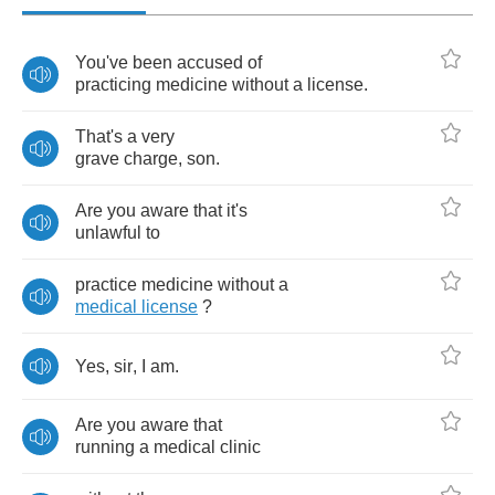
You've
been
accused
of
practicing
medicine
without
a
license
.
That's
a
very
grave
charge
,
son
.
Are
you
aware
that
it's
unlawful
to
practice
medicine
without
a
medical
license
?
Yes
,
sir
,
I
am
.
Are
you
aware
that
running
a
medical
clinic