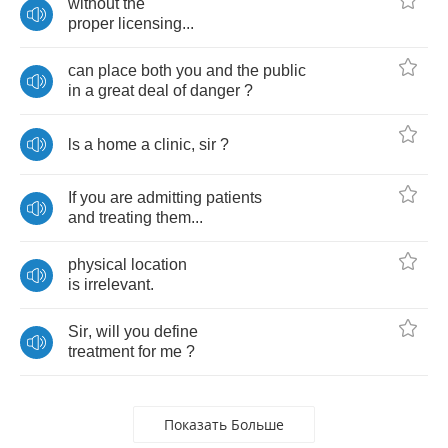
without
the
proper
licensing
...
can
place
both
you
and
the
public
in
a
great
deal
of
danger
?
ls
a
home
a
clinic
,
sir
?
If
you
are
admitting
patients
and
treating
them
...
physical
location
is
irrelevant
.
Sir
,
will
you
define
treatment
for
me
?
Показать Больше