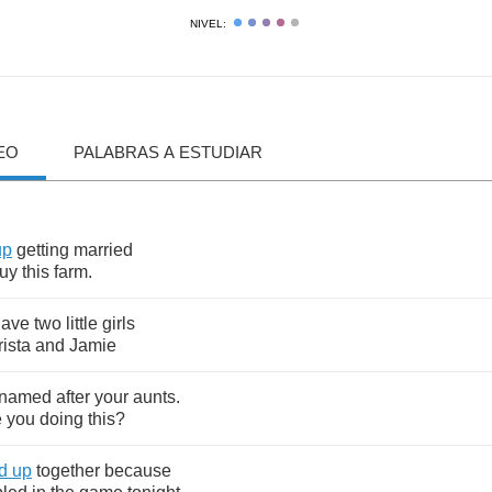
NIVEL:
EO
PALABRAS A ESTUDIAR
up
getting
married
uy
this
farm
.
have
two
little
girls
rista
and
Jamie
named
after
your
aunts
.
e
you
doing
this
?
d
up
together
because