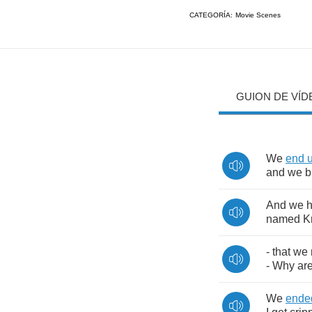
CATEGORÍA:
Movie Scenes
GUION DE VÍD
We
end
and
we
b
And
we
named
K
-
that
we
-
Why
ar
We
ende