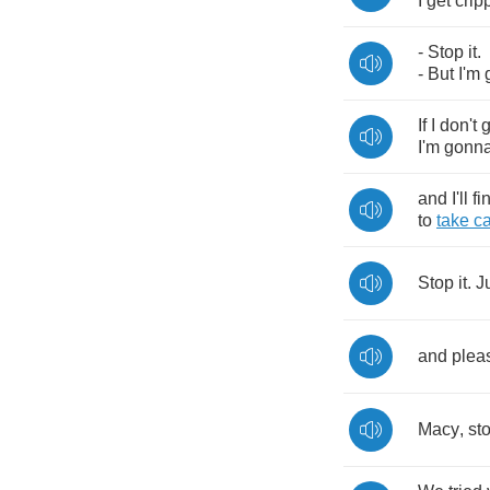
I
get
crip
-
Stop
it
.
-
But
I'm
If
I
don't
g
I'm
gonn
and
I'll
fi
to
take
c
Stop
it
.
J
and
plea
Macy
,
st