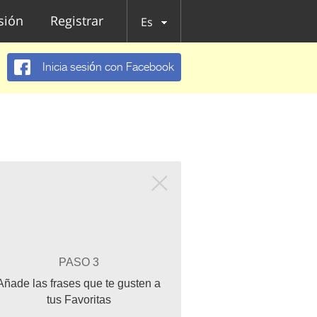
esión
Registrar
Es
Inicia sesión con Facebook
PASO 3
Añade las frases que te gusten a
tus Favoritas