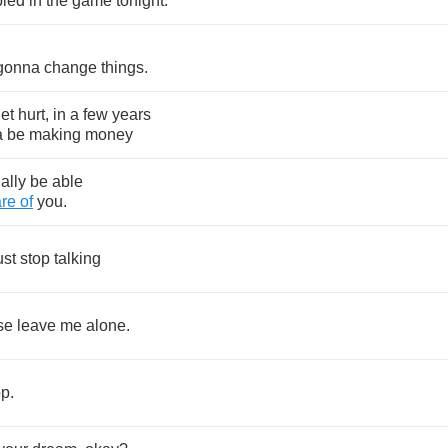
pled
in
the
game
tonight
.
gonna
change
things
.
et
hurt
,
in
a
few
years
a
be
making
money
nally
be
able
are
of
you
.
ust
stop
talking
se
leave
me
alone
.
op
.