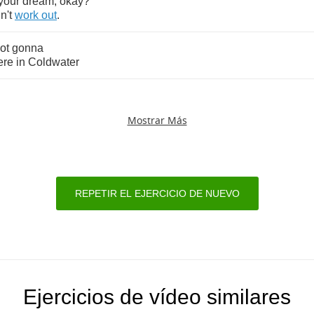
your
dream
,
okay
?
n't
work
out
.
ot
gonna
ere
in
Coldwater
Mostrar Más
REPETIR EL EJERCICIO DE NUEVO
Ejercicios de vídeo similares