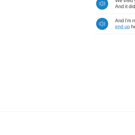
We
tried
And
it
did
And
I'm
n
end
up
h