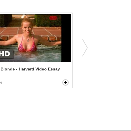
 Blonde - Harvard Video Essay
How I Live Now - Boom