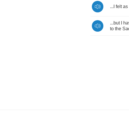
...
I
felt
as
...
but
I
ha
to
the
Sa