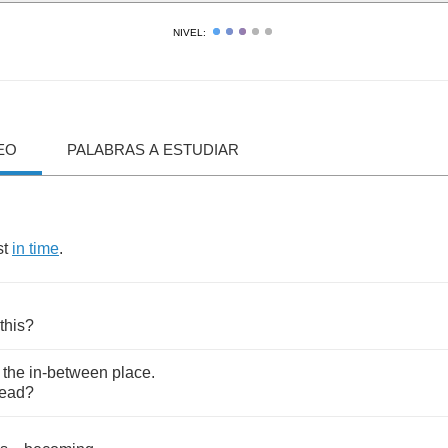
NIVEL:
EO
PALABRAS A ESTUDIAR
st
in
time
.
this
?
,
the
in
-
between
place
.
ead
?