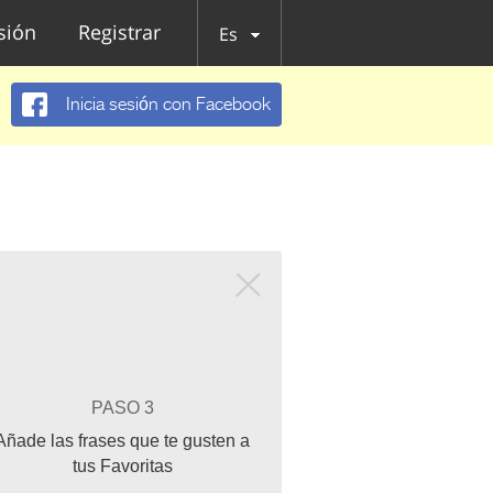
esión
Registrar
Es
Inicia sesión con Facebook
PASO 3
Añade las frases que te gusten a
tus Favoritas