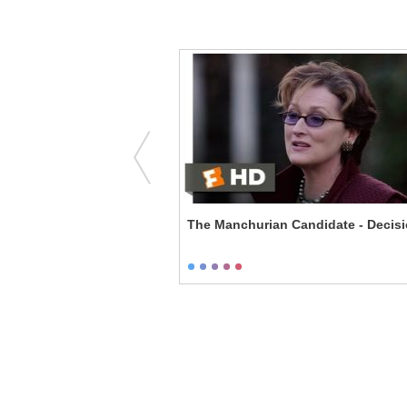
arden of You
The Manchurian Candidate - Decis