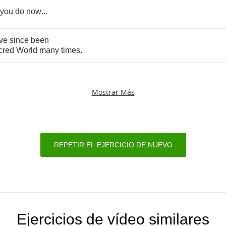
you
do
now
...
ve
since
been
cred
World
many
times
.
Mostrar Más
REPETIR EL EJERCICIO DE NUEVO
Ejercicios de vídeo similares