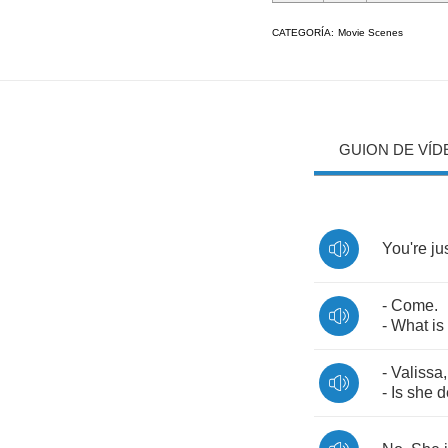
CATEGORÍA:
Movie Scenes
GUION DE VÍD
You're
ju
-
Come
.
-
What
is
-
Valissa
-
Is
she
d