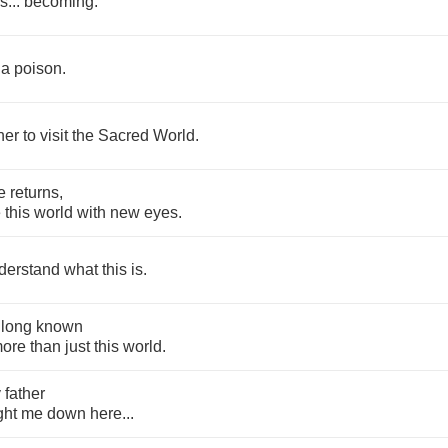
is
...
becoming
.
a
poison
.
her
to
visit
the
Sacred
World
.
e
returns
,
e
this
world
with
new
eyes
.
derstand
what
this
is
.
long
known
ore
than
just
this
world
.
y
father
ght
me
down
here
...