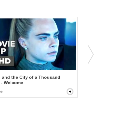
n and the City of a Thousand
Charlie Wilson's War - An
 - Welcome
Window