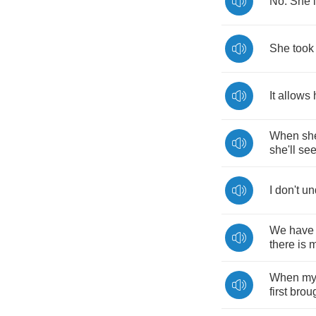
No
.
She
She
took
It
allows
When
sh
she'll
se
I
don't
un
We
have
there
is
m
When
m
first
brou