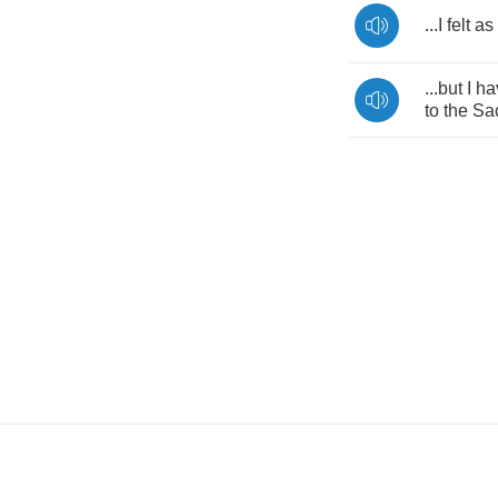
...
I
felt
as
...
but
I
ha
to
the
Sa