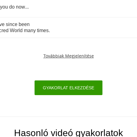
you
do
now
...
ve
since
been
cred
World
many
times
.
Továbbiak Megjelenítése
GYAKORLAT ELKEZDÉSE
Hasonló videó gyakorlatok