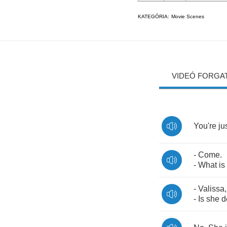
KATEGÓRIA:
Movie Scenes
VIDEÓ FORGA
You're
ju
-
Come
.
-
What
is
-
Valissa
-
Is
she
d