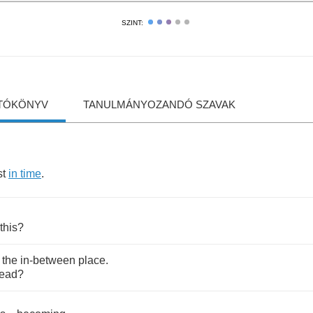
SZINT:
TÓKÖNYV
TANULMÁNYOZANDÓ SZAVAK
st
in
time
.
this
?
,
the
in
-
between
place
.
ead
?