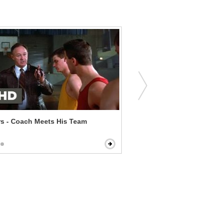
s - Coach Meets His Team
The Magnificent Seven - F
Trick