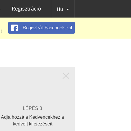
s
Regisztráció
Hu
Regisztrálj Facebook-kal
!
LÉPÉS 3
Adja hozzá a Kedvencekhez a
kedvelt kifejezéseit