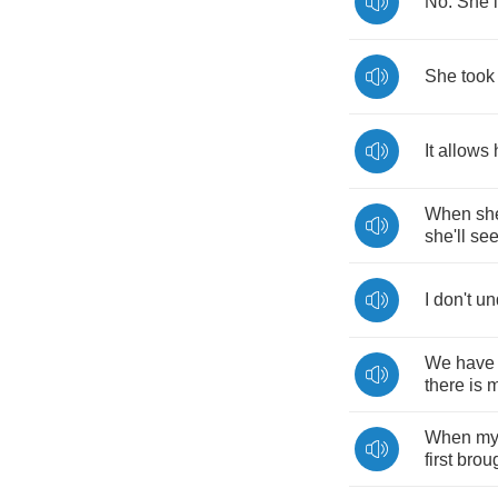
No
.
She
She
took
It
allows
When
sh
she'll
se
I
don't
un
We
have
there
is
m
When
m
first
brou