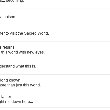
is
...
becoming
.
a
poison
.
her
to
visit
the
Sacred
World
.
e
returns
,
e
this
world
with
new
eyes
.
derstand
what
this
is
.
long
known
ore
than
just
this
world
.
y
father
ght
me
down
here
...