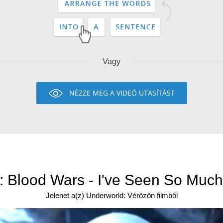
Vagy
NÉZZE MEG A VIDEÓ UTASÍTÁST
 Blood Wars - I've Seen So Much 
Jelenet a(z) Underworld: Vérözön filmből