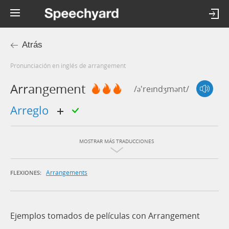
Atrás
Pronunciación en inglés de arrangement
Arrangement
/ə'reɪndʒmənt/
arreglo
MOSTRAR MÁS TRADUCCIONES
Arrangements
FLEXIONES:
Ejemplos tomados de películas con Arrangement