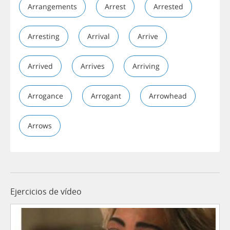
Arrangements
Arrest
Arrested
Arresting
Arrival
Arrive
Arrived
Arrives
Arriving
Arrogance
Arrogant
Arrowhead
Arrows
Ejercicios de vídeo