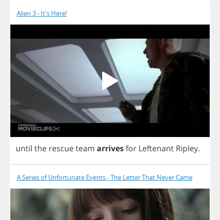
Alien 3 - It's Here!
until
the
rescue
team
arrives
for
Leftenant
Ripley
.
A Series of Unfortunate Events - The Letter That Never Came