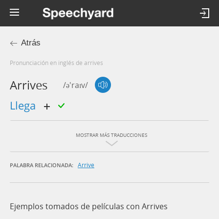
Atrás
Pronunciación en inglés de arrives
Arrives
/ə'raɪv/
llega
MOSTRAR MÁS TRADUCCIONES
Arrive
PALABRA RELACIONADA:
Ejemplos tomados de películas con Arrives