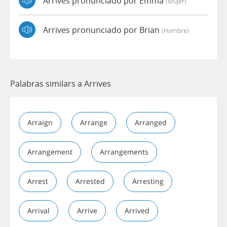
Arrives pronunciado por Emma
(mujer)
Arrives pronunciado por Brian
(hombre)
Palabras similars a Arrives
Arraign
Arrange
Arranged
Arrangement
Arrangements
Arrest
Arrested
Arresting
Arrival
Arrive
Arrived