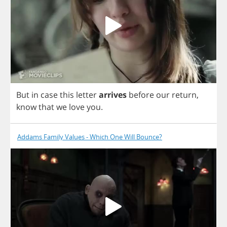
But
in
case
this
letter
arrives
before
our
return
,
know
that
we
love
you
.
Addams Family Values - Which One Will Bounce?