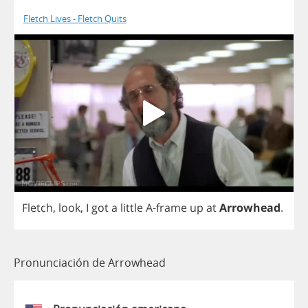
Fletch Lives - Fletch Quits
Fletch
,
look
,
I
got
a
little
A
-
frame
up
at
Arrowhead
.
Pronunciación de Arrowhead