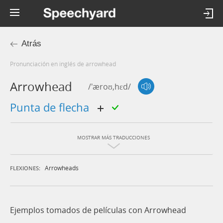
Atrás
Pronunciación en inglés de arrowhead
Arrowhead
/'æroʊ,hɛd/
punta de flecha
MOSTRAR MÁS TRADUCCIONES
Arrowheads
FLEXIONES:
Ejemplos tomados de películas con Arrowhead