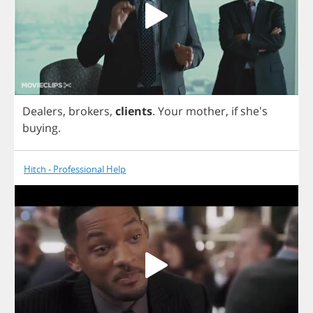
Dealers
,
brokers
,
clients
.
Your
mother
,
if
she's
buying
.
Hitch - Professional Help