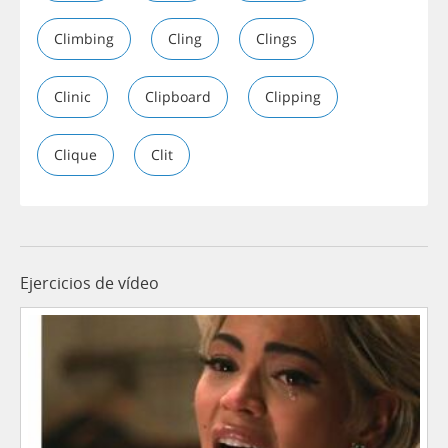
Climbing
Cling
Clings
Clinic
Clipboard
Clipping
Clique
Clit
Ejercicios de vídeo