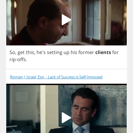
So
,
get
this
, he's
setting
up
his
former
clients
for
rip
-
offs
.
Roman J. Israel, Esq. - Lack of Success is Self-Imposed