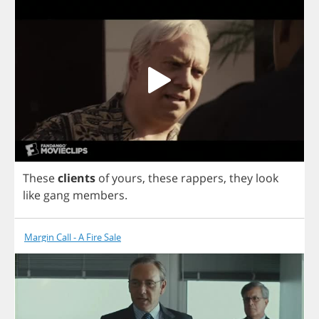
These
clients
of
yours
,
these
rappers
,
they
look
like
gang
members
.
Margin Call - A Fire Sale