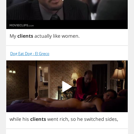
My
clients
actually
like
women
.
Dog Eat Dog - El Greco
while
his
clients
went
rich
,
so
he
switched
sides
,