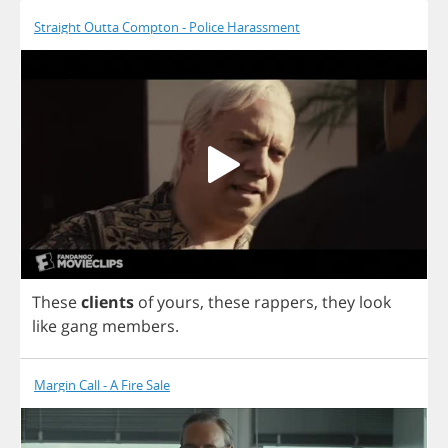
Straight Outta Compton - Police Harassment
These
clients
of
yours
,
these
rappers
,
they
look
like
gang
members
.
Margin Call - A Fire Sale