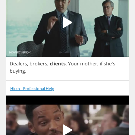
Dealers
,
brokers
,
clients
.
Your
mother
,
if
she's
buying
.
Hitch - Professional Help