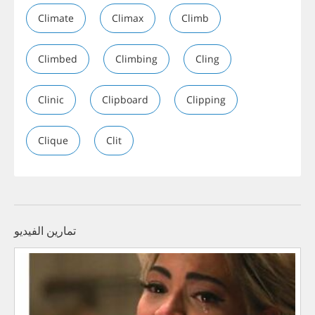
Climate
Climax
Climb
Climbed
Climbing
Cling
Clinic
Clipboard
Clipping
Clique
Clit
تمارين الفيديو