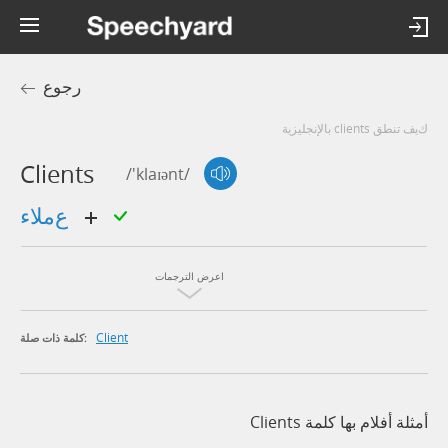
رجوع
كيف تنطق clients بالإنجليزية
Clients
/'klaɪənt/
عملاء
اعرض الترجمات
Client
كلمة ذات صلة:
أمثلة أفلام بها كلمة Clients