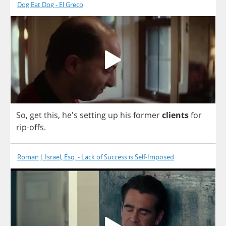
Dog Eat Dog - El Greco
So
,
get
this
, he's
setting
up
his
former
clients
for
rip
-
offs
.
Roman J. Israel, Esq. - Lack of Success is Self-Imposed