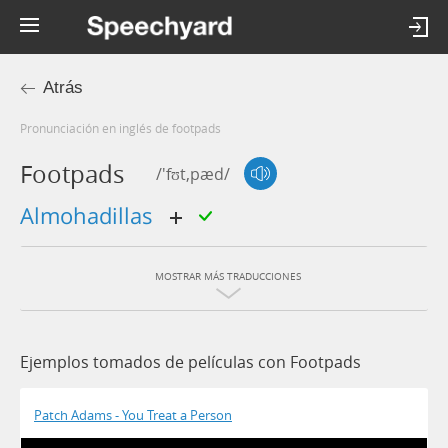
Atrás
Pronunciación en inglés de footpads
Footpads
/'fʊt,pæd/
almohadillas
MOSTRAR MÁS TRADUCCIONES
Ejemplos tomados de películas con Footpads
Patch Adams - You Treat a Person