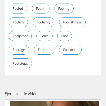
Fooled
Foolin
Fooling
Foolish
Foolishly
Foolishness
Foolproof
Fools
Foot
Footage
Football
Footprint
Footsteps
Ejercicios de vídeo