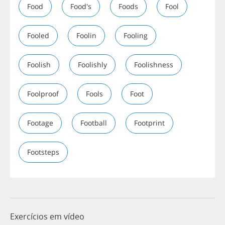
Food
Food's
Foods
Fool
Fooled
Foolin
Fooling
Foolish
Foolishly
Foolishness
Foolproof
Fools
Foot
Footage
Football
Footprint
Footsteps
Exercícios em vídeo