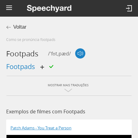
Voltar
Como se pronúncia footpads
Footpads
/'fʊt,pæd/
footpads
MOSTRAR MAIS TRADUÇÕES
Exemplos de filmes com Footpads
Patch Adams - You Treat a Person