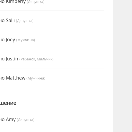
но Kimberly
(девушка)
о Salli
(девушка)
но Joey
(мужчина)
о Justin
(Ребёнок, Мальчик)
но Matthew
(мужчина)
ошение
нно Amy
(девушка)