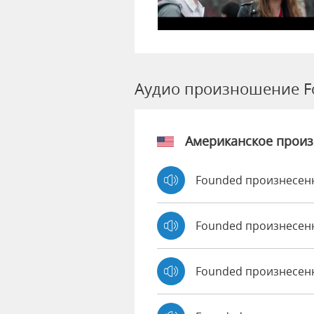
Аудио произношение F
Американское прои
Founded произнесенн
Founded произнесен
Founded произнесен