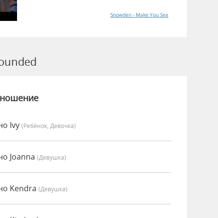
Snowden - Make You See
ounded
зношение
о Ivy
(Ребёнок, Девочка)
но Joanna
(девушка)
но Kendra
(девушка)