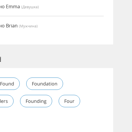
нно Emma
(девушка)
но Brian
(мужчина)
d
Found
Foundation
ers
Founding
Four