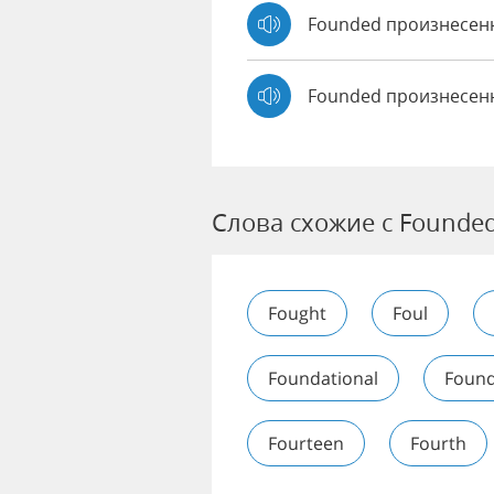
Founded произнесе
Founded произнесен
Слова схожие с Founde
Fought
Foul
Foundational
Found
Fourteen
Fourth