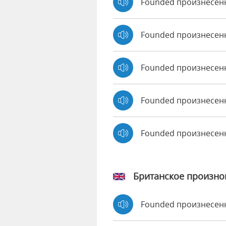
Founded произнесен
Founded произнесенн
Founded произнесен
Founded произнесенн
Founded произнесен
Британское произн
Founded произнесе