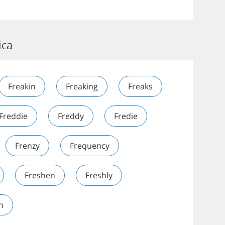
ica
Freakin
Freaking
Freaks
Freddie
Freddy
Fredie
Frenzy
Frequency
Freshen
Freshly
n