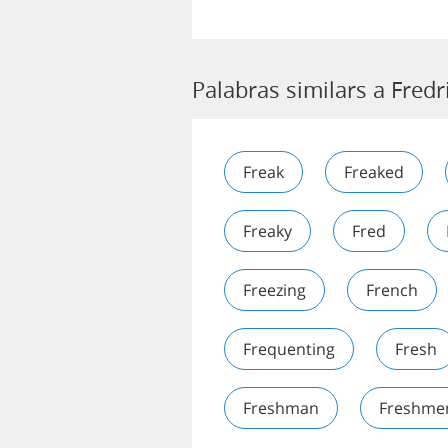
Palabras similars a Fredr
Freak
Freaked
Freaky
Fred
Freezing
French
Frequenting
Fresh
Freshman
Freshme