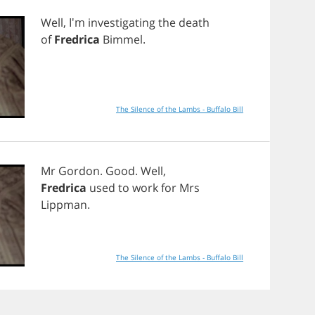
Well
, I'm
investigating
the
death
of
Fredrica
Bimmel
.
The Silence of the Lambs - Buffalo Bill
Mr
Gordon
.
Good
.
Well
,
Fredrica
used
to
work
for
Mrs
Lippman
.
The Silence of the Lambs - Buffalo Bill