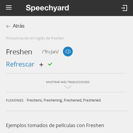
Atrás
Pronunciación en inglés de freshen
Freshen
/'frɛʃən/
refrescar
MOSTRAR MÁS TRADUCCIONES
Freshens
,
Freshening
,
Freshened
,
Freshened
FLEXIONES:
Ejemplos tomados de películas con Freshen