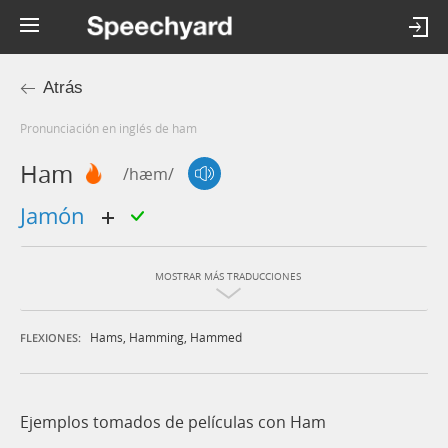
Atrás
Pronunciación en inglés de ham
Ham
/hæm/
jamón
MOSTRAR MÁS TRADUCCIONES
Hams
,
Hamming
,
Hammed
FLEXIONES:
Ejemplos tomados de películas con Ham