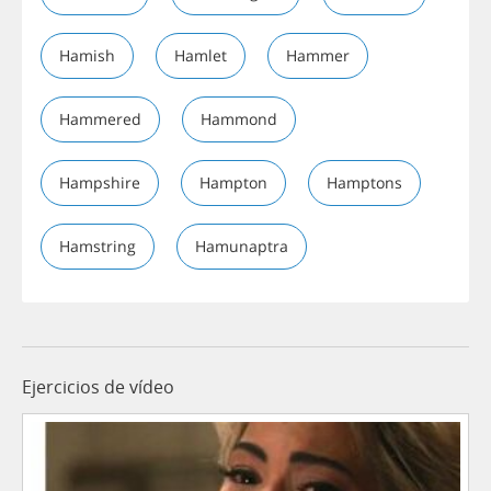
Hamish
Hamlet
Hammer
Hammered
Hammond
Hampshire
Hampton
Hamptons
Hamstring
Hamunaptra
Ejercicios de vídeo