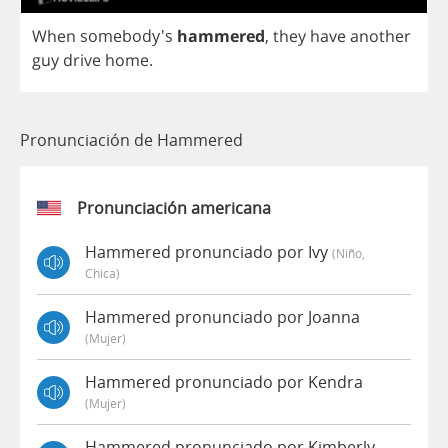
When
somebody's
hammered
,
they
have
another
guy
drive
home
.
Pronunciación de Hammered
Pronunciación americana
Hammered pronunciado por Ivy
(niño,
Chica)
Hammered pronunciado por Joanna
(mujer)
Hammered pronunciado por Kendra
(mujer)
Hammered pronunciado por Kimberly