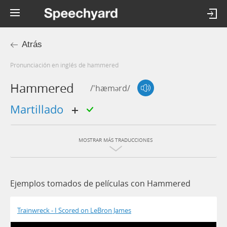
Atrás
Pronunciación en inglés de hammered
Hammered
/'hæmərd/
martillado
MOSTRAR MÁS TRADUCCIONES
Ejemplos tomados de películas con Hammered
Trainwreck - I Scored on LeBron James