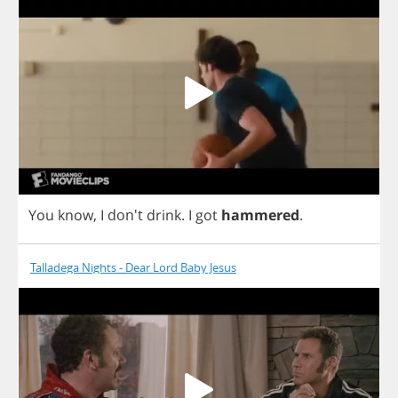
You
know
,
I
don't
drink
.
I
got
hammered
.
Talladega Nights - Dear Lord Baby Jesus