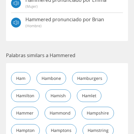
Hammered pronunciado por Emma
(mujer)
Hammered pronunciado por Brian
(hombre)
Palabras similars a Hammered
Ham
Hambone
Hamburgers
Hamilton
Hamish
Hamlet
Hammer
Hammond
Hampshire
Hampton
Hamptons
Hamstring