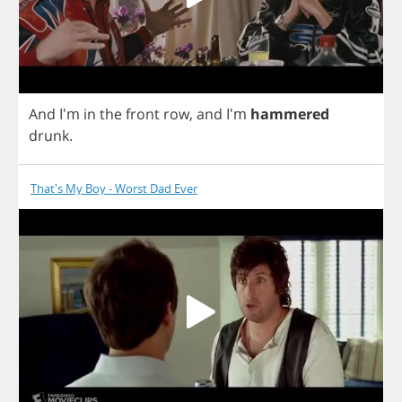
And
I'm
in
the
front
row
,
and
I'm
hammered
drunk
.
That's My Boy - Worst Dad Ever