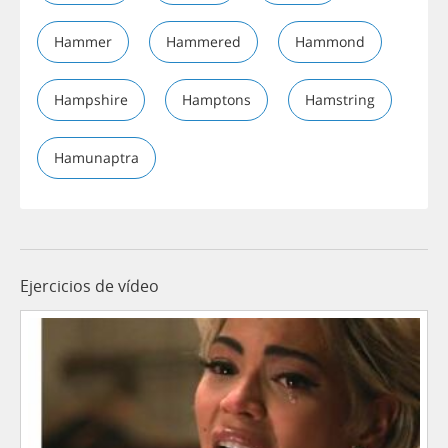
Hammer
Hammered
Hammond
Hampshire
Hamptons
Hamstring
Hamunaptra
Ejercicios de vídeo