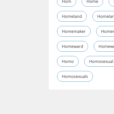
Hom
Home
Homeland
Homela
Homemaker
Home
Homeward
Homew
Homo
Homosexual
Homosexuals