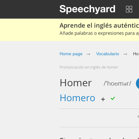
Aprende el inglés auténtico
Añade palabras o expresiones para ap
Home page
Vocabulario
Ho
Pronunciación en inglés de homer
Homer
/'hoʊmər/
homero