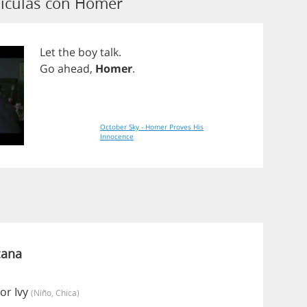
lículas con Homer
Let
the
boy
talk
.
Go
ahead
,
Homer
.
October Sky - Homer Proves His
Innocence
cana
or Ivy
(niño, Chica)