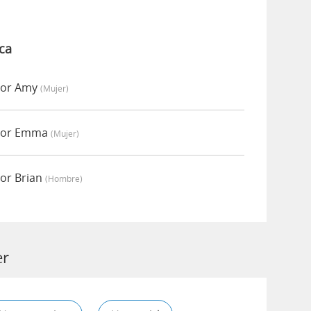
ca
por Amy
(mujer)
por Emma
(mujer)
or Brian
(hombre)
er