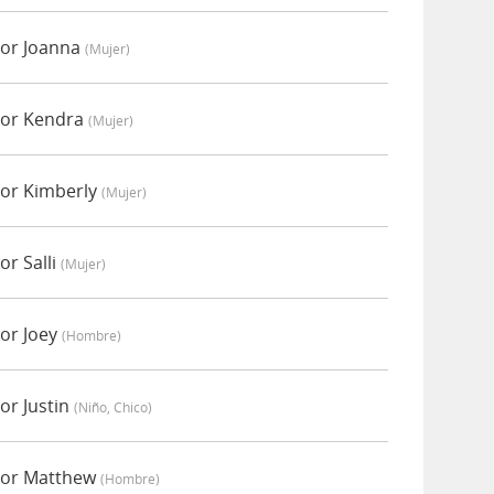
or Joanna
(mujer)
or Kendra
(mujer)
or Kimberly
(mujer)
r Salli
(mujer)
or Joey
(hombre)
r Justin
(niño, Chico)
por Matthew
(hombre)