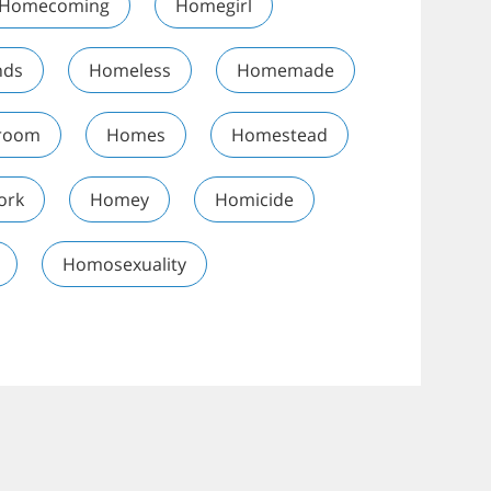
Homecoming
Homegirl
nds
Homeless
Homemade
room
Homes
Homestead
ork
Homey
Homicide
Homosexuality