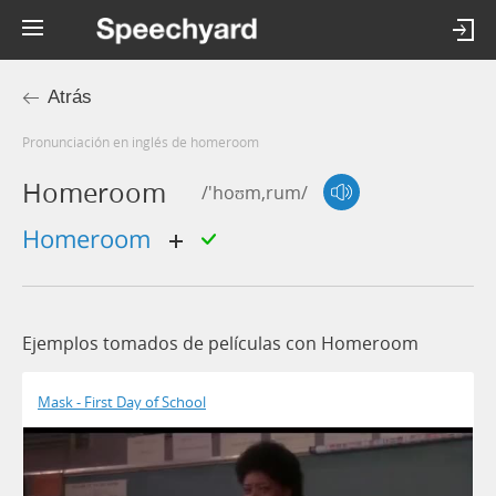
Atrás
Pronunciación en inglés de homeroom
Homeroom
/'hoʊm,rum/
homeroom
Ejemplos tomados de películas con Homeroom
Mask - First Day of School