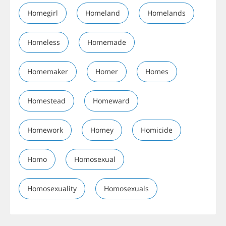
Homegirl
Homeland
Homelands
Homeless
Homemade
Homemaker
Homer
Homes
Homestead
Homeward
Homework
Homey
Homicide
Homo
Homosexual
Homosexuality
Homosexuals