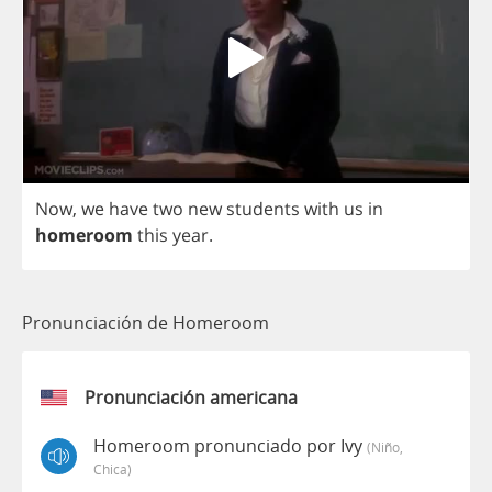
Now
,
we
have
two
new
students
with
us
in
homeroom
this
year
.
Pronunciación de Homeroom
Pronunciación americana
Homeroom pronunciado por Ivy
(niño,
Chica)