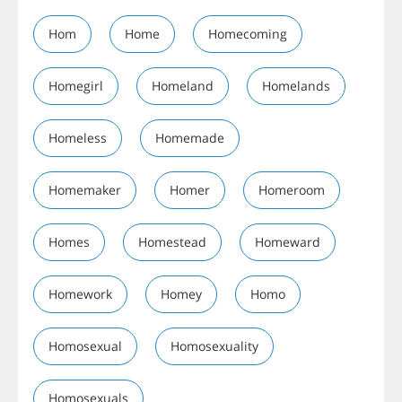
Hom
Home
Homecoming
Homegirl
Homeland
Homelands
Homeless
Homemade
Homemaker
Homer
Homeroom
Homes
Homestead
Homeward
Homework
Homey
Homo
Homosexual
Homosexuality
Homosexuals