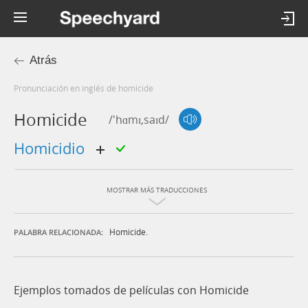
Atrás
Pronunciación en inglés de homicide
Homicide
/'hɑmɪ,saɪd/
homicidio
MOSTRAR MÁS TRADUCCIONES
Homicide.
PALABRA RELACIONADA:
Ejemplos tomados de películas con Homicide