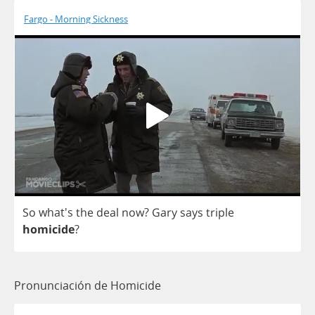
Fargo - Morning Sickness
So
what's
the
deal
now
?
Gary
says
triple
homicide
?
Pronunciación de Homicide