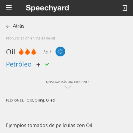
Atrás
Pronunciación en inglés de oil
Oil
/ɔɪl/
petróleo
MOSTRAR MÁS TRADUCCIONES
Oils
,
Oiling
,
Oiled
FLEXIONES:
Ejemplos tomados de películas con Oil