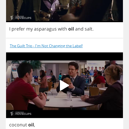
I
prefer
my
asparagus
with
oil
and
salt
.
The Guilt Trip - I'm Not Changing the Label!
coconut
oil
,