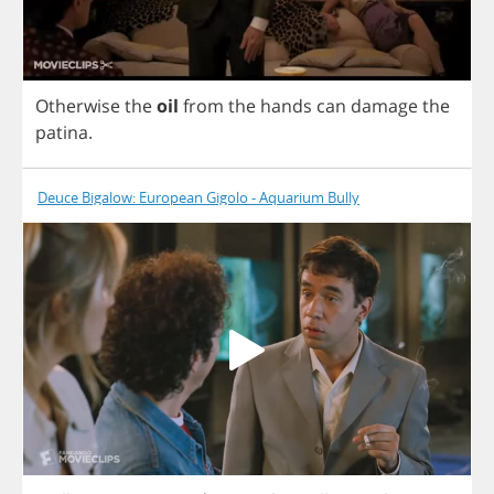
Otherwise
the
oil
from
the
hands
can
damage
the
patina
.
Deuce Bigalow: European Gigolo - Aquarium Bully