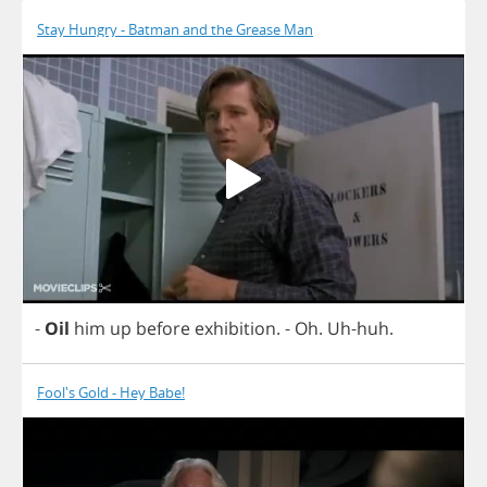
Stay Hungry - Batman and the Grease Man
-
Oil
him
up
before
exhibition
.
-
Oh
.
Uh
-
huh
.
Fool's Gold - Hey Babe!