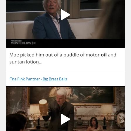
Moe
picked
him
out
of
a
puddle
of
motor
oil
and
suntan
lotion
...
The Pink Panther - Big Brass Balls