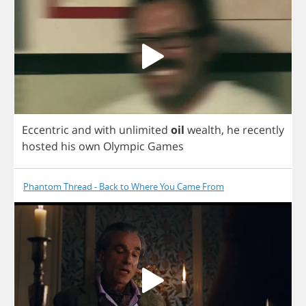
Eccentric
and
with
unlimited
oil
wealth
,
he
recently
hosted
his
own
Olympic
Games
Phantom Thread - Back to Where You Came From