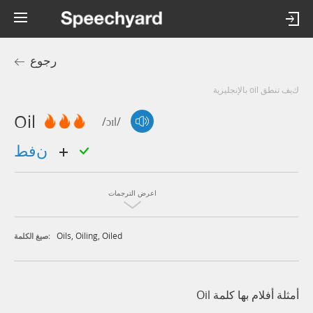
رجوع
كيف تنطق oil بالإنجليزية
Oil
/ɔɪl/
نفط
اعرض الترجمات
Oils
,
Oiling
,
Oiled
صيغ الكلمة:
أمثلة أفلام بها كلمة Oil