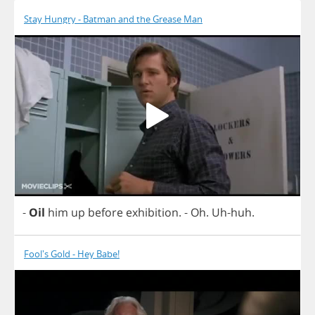
Stay Hungry - Batman and the Grease Man
-
Oil
him
up
before
exhibition
.
-
Oh
.
Uh
-
huh
.
Fool's Gold - Hey Babe!