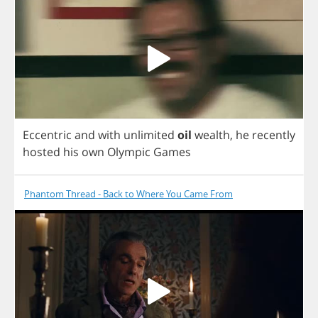
Eccentric
and
with
unlimited
oil
wealth
,
he
recently
hosted
his
own
Olympic
Games
Phantom Thread - Back to Where You Came From