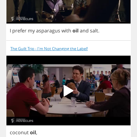
I
prefer
my
asparagus
with
oil
and
salt
.
The Guilt Trip - I'm Not Changing the Label!
coconut
oil
,