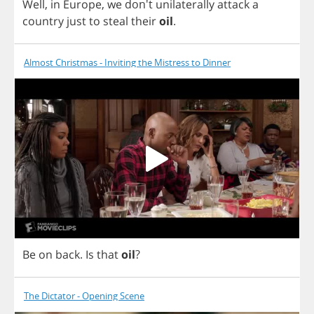
Well
,
in
Europe
,
we
don't
unilaterally
attack
a
country
just
to
steal
their
oil
.
Almost Christmas - Inviting the Mistress to Dinner
Be
on
back
.
Is
that
oil
?
The Dictator - Opening Scene