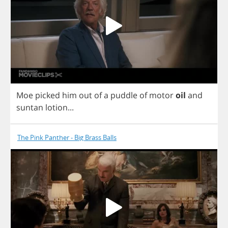
Moe
picked
him
out
of
a
puddle
of
motor
oil
and
suntan
lotion
...
The Pink Panther - Big Brass Balls