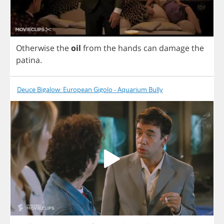
Otherwise
the
oil
from
the
hands
can
damage
the
patina
.
Deuce Bigalow: European Gigolo - Aquarium Bully