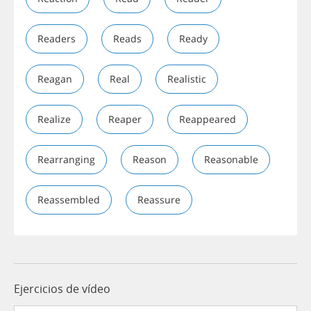
Readers
Reads
Ready
Reagan
Real
Realistic
Realize
Reaper
Reappeared
Rearranging
Reason
Reasonable
Reassembled
Reassure
Ejercicios de vídeo