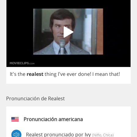
It's
the
realest
thing
I've
ever
done
!
I
mean
that
!
Pronunciación de Realest
Pronunciación americana
Realest pronunciado por Ivy
(niño, Chica)