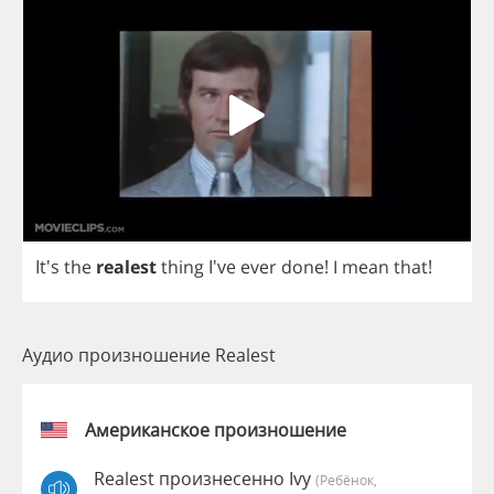
It's
the
realest
thing
I've
ever
done
!
I
mean
that
!
Аудио произношение Realest
Американское произношение
Realest произнесенно Ivy
(Ребёнок,