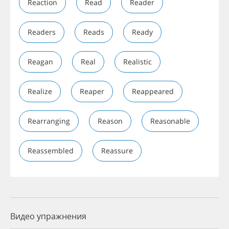
Reaction
Read
Reader
Readers
Reads
Ready
Reagan
Real
Realistic
Realize
Reaper
Reappeared
Rearranging
Reason
Reasonable
Reassembled
Reassure
Видео упражнения