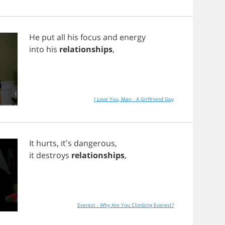
He
put
all
his
focus
and
energy
into
his
relationships
,
I Love You, Man - A Girlfriend Guy
It
hurts
, it's
dangerous
,
it
destroys
relationships
,
Everest - Why Are You Climbing Everest?