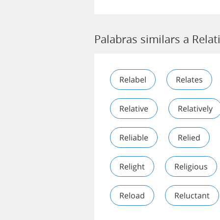
Palabras similars a Rela
Relabel
Relates
Relative
Relatively
Reliable
Relied
Relight
Religious
Reload
Reluctant