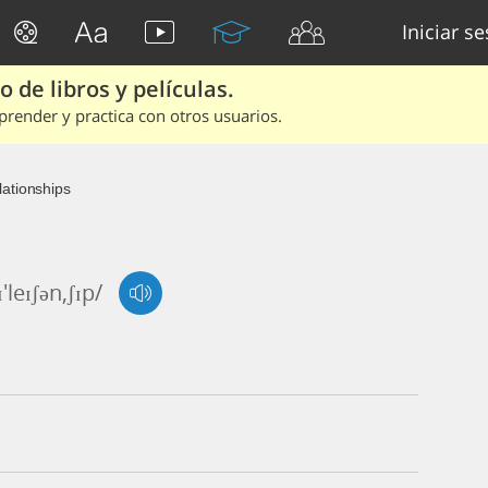
Iniciar s
 de libros y películas.
render y practica con otros usuarios.
lationships
ɪ'leɪʃən,ʃɪp/