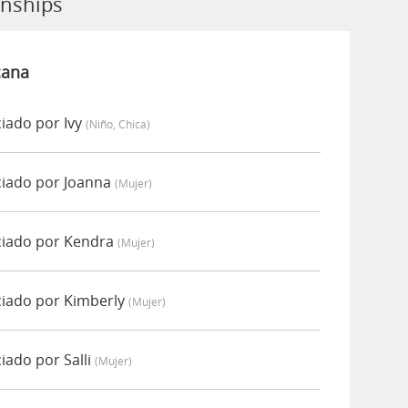
onships
cana
iado por Ivy
(niño, Chica)
ciado por Joanna
(mujer)
ciado por Kendra
(mujer)
ciado por Kimberly
(mujer)
iado por Salli
(mujer)