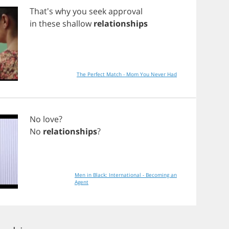
That's
why
you
seek
approval
in
these
shallow
relationships
The Perfect Match - Mom You Never Had
No
love
?
No
relationships
?
Men in Black: International - Becoming an
Agent