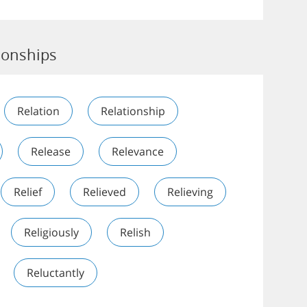
tionships
Relation
Relationship
Release
Relevance
Relief
Relieved
Relieving
Religiously
Relish
Reluctantly