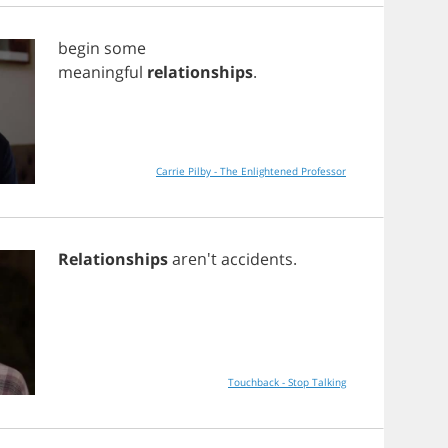
begin
some
meaningful
relationships
.
Carrie Pilby - The Enlightened Professor
Relationships
aren't
accidents
.
Touchback - Stop Talking