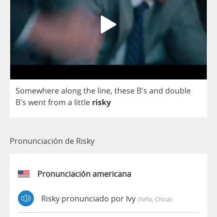
Somewhere
along
the
line
,
these
B's
and
double
B's
went
from
a
little
risky
Pronunciación de Risky
Pronunciación americana
Risky pronunciado por Ivy
(niño, Chica)