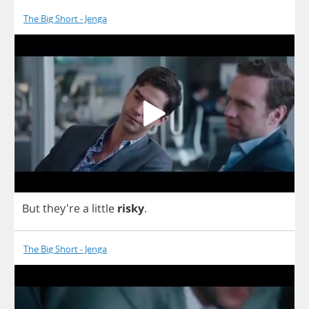
The Big Short - Jenga
But
they're
a
little
risky
.
The Big Short - Jenga