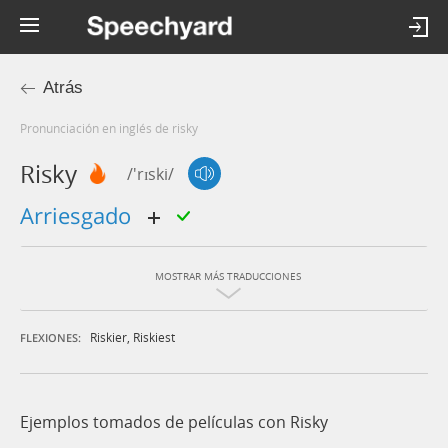
Atrás
Pronunciación en inglés de risky
Risky
/'rɪski/
arriesgado
MOSTRAR MÁS TRADUCCIONES
Riskier
,
Riskiest
FLEXIONES:
Ejemplos tomados de películas con Risky