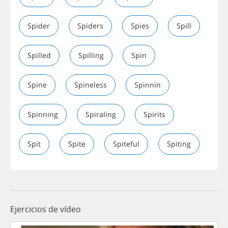
Spider
Spiders
Spies
Spill
Spilled
Spilling
Spin
Spine
Spineless
Spinnin
Spinning
Spiraling
Spirits
Spit
Spite
Spiteful
Spiting
Ejercicios de vídeo