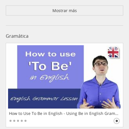
Mostrar más
Gramática
How to Use To Be in English - Using Be in English Grammar L