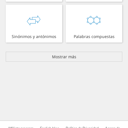
Sinónimos y antónimos
Palabras compuestas
Mostrar más