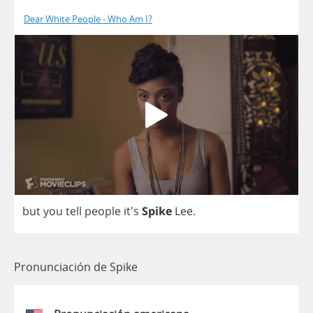
Dear White People - Who Am I?
but
you
tell
people
it's
Spike
Lee
.
Pronunciación de Spike