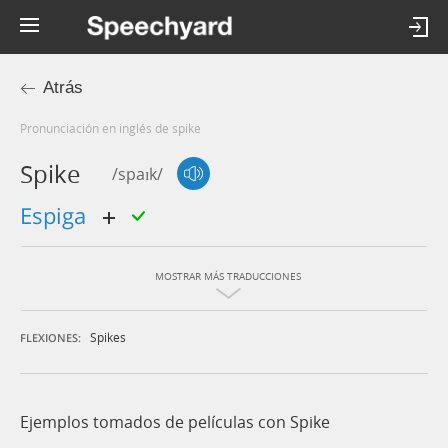
Atrás
Pronunciación en inglés de spike
Spike
/spaɪk/
espiga
MOSTRAR MÁS TRADUCCIONES
Spikes
FLEXIONES:
Ejemplos tomados de películas con Spike