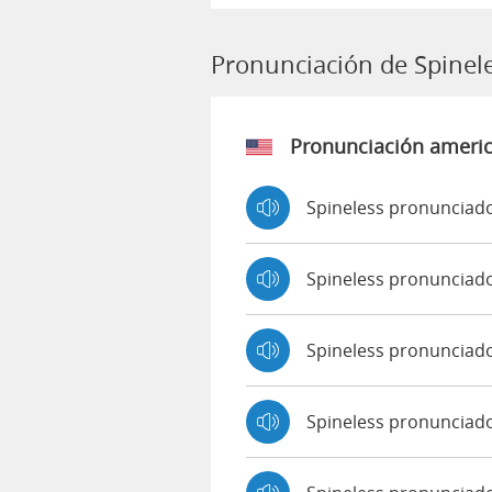
Pronunciación de Spinel
Pronunciación ameri
Spineless pronunciado
Spineless pronunciad
Spineless pronunciad
Spineless pronunciad