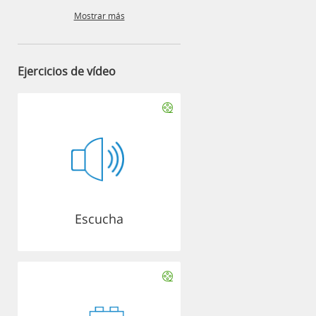
Mostrar más
Ejercicios de vídeo
Escucha