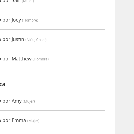
 por Salli
(mujer)
o por Joey
(hombre)
 por Justin
(niño, Chico)
o por Matthew
(hombre)
ca
o por Amy
(mujer)
do por Emma
(mujer)