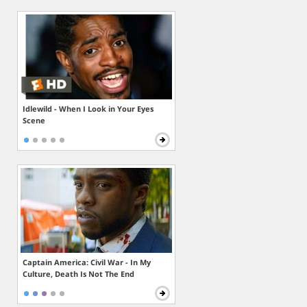
Idlewild - When I Look in Your Eyes
Scene
Captain America: Civil War - In My
Culture, Death Is Not The End