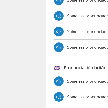
Spineless pronunciado
Spineless pronunciad
Spineless pronunciado
Spineless pronunciad
Pronunciación británi
Spineless pronunciad
Spineless pronuncia