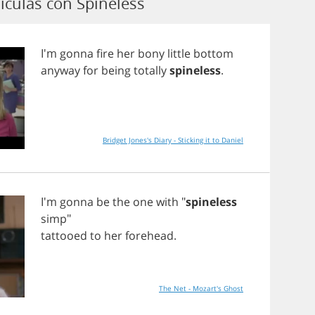
ículas con Spineless
I'm
gonna
fire
her
bony
little
bottom
anyway
for
being
totally
spineless
.
Bridget Jones's Diary - Sticking it to Daniel
I'm
gonna
be
the
one
with
"
spineless
simp
"
tattooed
to
her
forehead
.
The Net - Mozart's Ghost