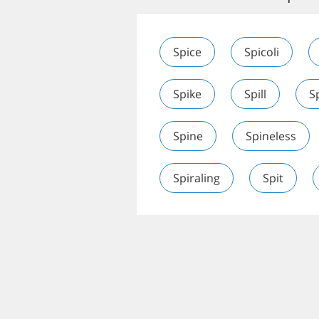
Spice
Spicoli
Spike
Spill
S
Spine
Spineless
Spiraling
Spit