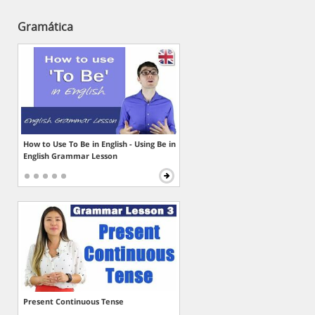
Gramática
How to Use To Be in English - Using Be in
English Grammar Lesson
Present Continuous Tense