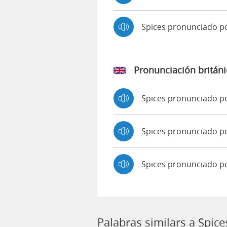
Spices pronunciado 
Pronunciación británi
Spices pronunciado 
Spices pronunciado 
Spices pronunciado p
Palabras similars a Spice