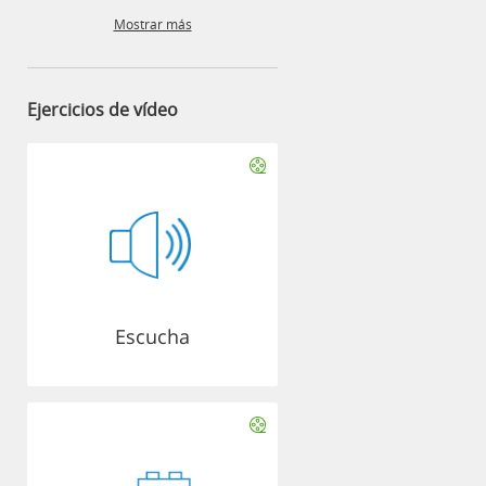
Mostrar más
Ejercicios de vídeo
Escucha