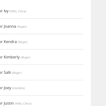
r Ivy
(niño, Chica)
or Joanna
(mujer)
or Kendra
(mujer)
or Kimberly
(mujer)
r Salli
(mujer)
or Joey
(hombre)
r Justin
(niño, Chico)