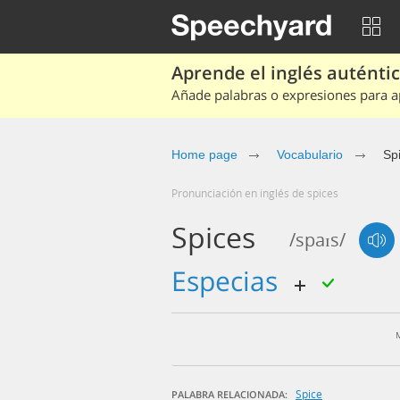
Aprende el inglés auténtico
Añade palabras o expresiones para ap
Home page
Vocabulario
Sp
Pronunciación en inglés de spices
Spices
/spaɪs/
especias
Spice
PALABRA RELACIONADA: