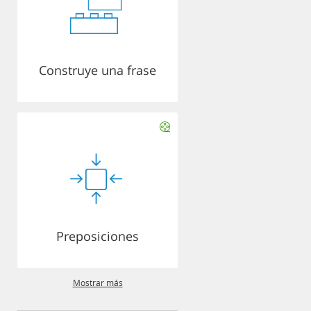
Construye una frase
Preposiciones
Mostrar más