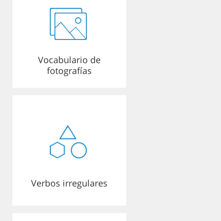
Vocabulario de
fotografías
Verbos irregulares