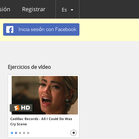
esión
Registrar
Es
Inicia sesión con Facebook
Ejercicios de vídeo
Cadillac Records - All I Could Do Was
Cry Scene