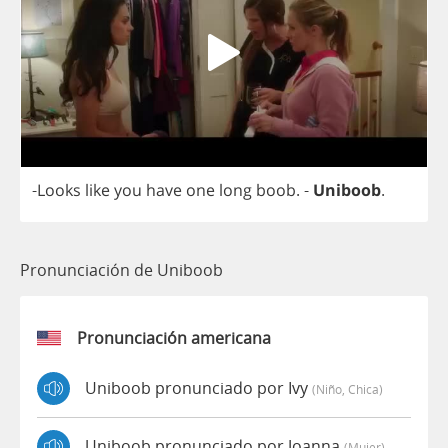
-
Looks
like
you
have
one
long
boob
. -
Uniboob
.
Pronunciación de Uniboob
Pronunciación americana
Uniboob pronunciado por Ivy
(niño, Chica)
Uniboob pronunciado por Joanna
(mujer)