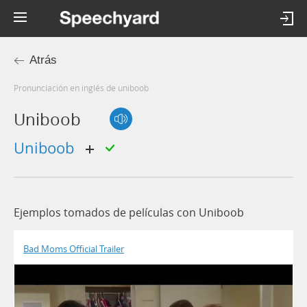
Atrás
Pronunciación en inglés de uniboob
Uniboob
uniboob
Ejemplos tomados de películas con Uniboob
Bad Moms Official Trailer