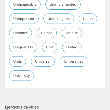
Unimaginable
Unimplemented
Unimportant
Unintelligible
Union
Unionize
Unions
Unique
Uniqueness
Unit
United
Units
Universal
Universities
University
Ejercicios de vídeo